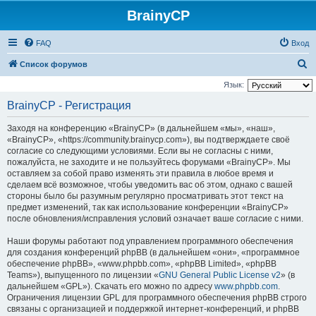
BrainyCP
FAQ
Вход
П
Список форумов
о
Язык:
и
BrainyCP - Регистрация
с
Заходя на конференцию «BrainyCP» (в дальнейшем «мы», «наш»,
к
«BrainyCP», «https://community.brainycp.com»), вы подтверждаете своё
согласие со следующими условиями. Если вы не согласны с ними,
пожалуйста, не заходите и не пользуйтесь форумами «BrainyCP». Мы
оставляем за собой право изменять эти правила в любое время и
сделаем всё возможное, чтобы уведомить вас об этом, однако с вашей
стороны было бы разумным регулярно просматривать этот текст на
предмет изменений, так как использование конференции «BrainyCP»
после обновления/исправления условий означает ваше согласие с ними.
Наши форумы работают под управлением программного обеспечения
для создания конференций phpBB (в дальнейшем «они», «программное
обеспечение phpBB», «www.phpbb.com», «phpBB Limited», «phpBB
Teams»), выпущенного по лицензии «
GNU General Public License v2
» (в
дальнейшем «GPL»). Скачать его можно по адресу
www.phpbb.com
.
Ограничения лицензии GPL для программного обеспечения phpBB строго
связаны с организацией и поддержкой интернет-конференций, и phpBB