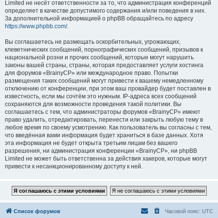
Limited не несёт ответственности за то, что администрация конференций
определяет в качестве допустимого содержания и/или поведения в них.
За дополнительной информацией о phpBB обращайтесь по адресу
https://www.phpbb.com/
.
Вы соглашаетесь не размещать оскорбительных, угрожающих,
клеветнических сообщений, порнографических сообщений, призывов к
национальной розни и прочих сообщений, которые могут нарушить
законы вашей страны, страны, которая предоставляет услуги хостинга
для форумов «BrainyCP» или международное право. Попытки
размещения таких сообщений могут привести к вашему немедленному
отключению от конференции, при этом ваш провайдер будет поставлен в
известность, если мы сочтём это нужным. IP-адреса всех сообщений
сохраняются для возможности проведения такой политики. Вы
соглашаетесь с тем, что администраторы форумов «BrainyCP» имеют
право удалить, отредактировать, перенести или закрыть любую тему в
любое время по своему усмотрению. Как пользователь вы согласны с тем,
что введённая вами информация будет храниться в базе данных. Хотя
эта информация не будет открыта третьим лицам без вашего
разрешения, ни администрация конференции «BrainyCP», ни phpBB
Limited не может быть ответственна за действия хакеров, которые могут
привести к несанкционированному доступу к ней.
Список форумов
Часовой пояс:
UTC