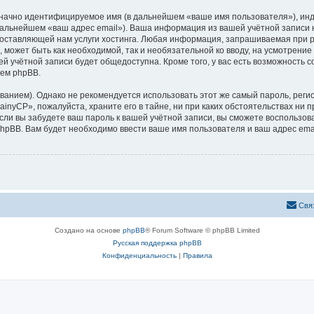
означно идентифицируемое имя (в дальнейшем «ваше имя пользователя»), ин
 дальнейшем «ваш адрес email»). Ваша информация из вашей учётной записи
ставляющей нам услуги хостинга. Любая информация, запрашиваемая при р
, может быть как необходимой, так и необязательной ко вводу, на усмотрен
ей учётной записи будет общедоступна. Кроме того, у вас есть возможность 
ем phpBB.
ием). Однако не рекомендуется использовать этот же самый пароль, регист
inyCP», пожалуйста, храните его в тайне, ни при каких обстоятельствах ни п
 если вы забудете ваш пароль к вашей учётной записи, вы сможете воспольз
pBB. Вам будет необходимо ввести ваше имя пользователя и ваш адрес emai
Свя
Создано на основе
phpBB
® Forum Software © phpBB Limited
Русская поддержка phpBB
Конфиденциальность
|
Правила