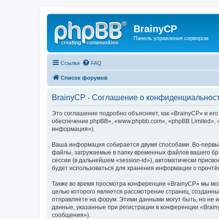
BrainyCP
Панель управления сервером
Ссылки
FAQ
Список форумов
BrainyCP - Соглашение о конфиденциальнос
Это соглашение подробно объясняет, как «BrainyCP» и его
обеспечение phpBB», «www.phpbb.com», «phpBB Limited»,
информация»).
Ваша информация собирается двумя способами. Во-первых
файлы, загружаемые в папку временных файлов вашего бра
сессии (в дальнейшем «session-id»), автоматически прис
будет использоваться для хранения информации о прочтё
Также во время просмотра конференции «BrainyCP» мы мож
целью которого является рассмотрение страниц, создан
отправляете на форум. Этими данными могут быть, но не
данные, указанные при регистрации в конференции «Brain
сообщения»).