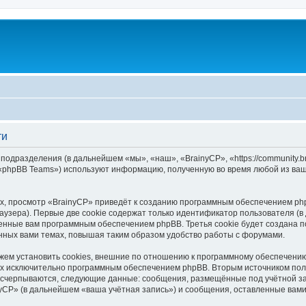
ти
 подразделения (в дальнейшем «мы», «наш», «BrainyCP», «https://community.
 «phpBB Teams») используют информацию, полученную во время любой из ваш
, просмотр «BrainyCP» приведёт к созданию программным обеспечением php
узера). Первые две cookie содержат только идентификатор пользователя (в
военные вам программным обеспечением phpBB. Третья cookie будет создана 
нных вами темах, повышая таким образом удобство работы с форумами.
ем установить cookies, внешние по отношению к программному обеспечению 
ных исключительно программным обеспечением phpBB. Вторым источником по
 исчерпываются, следующие данные: сообщения, размещённые под учётной з
yCP» (в дальнейшем «ваша учётная запись») и сообщения, оставленные вам