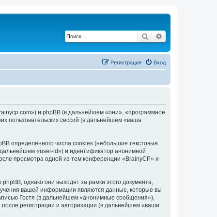
Поиск
Расширенный по
Регистрация
Вход
brainycp.com») и phpBB (в дальнейшем «они», «программное
их пользовательских сессий (в дальнейшем «ваша
BB определённого числа cookies (небольшие текстовые
 дальнейшем «user-id») и идентификатор анонимной
после просмотра одной из тем конференции «BrainyCP» и
phpBB, однако они выходят за рамки этого документа,
лучения вашей информации являются данные, которые вы
аписью Гостя (в дальнейшем «анонимные сообщения»),
и после регистрации и авторизации (в дальнейшем «ваши