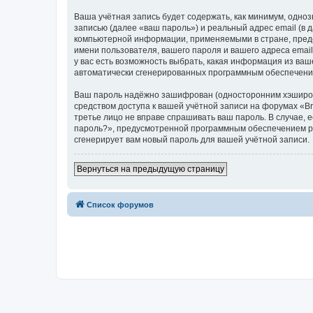
Ваша учётная запись будет содержать, как минимум, одн
записью (далее «ваш пароль») и реальный адрес email (в
компьютерной информации, применяемыми в стране, предо
имени пользователя, вашего пароля и вашего адреса email
у вас есть возможность выбрать, какая информация из ваш
автоматически сгенерированных программным обеспечени
Ваш пароль надёжно зашифрован (односторонним хэширован
средством доступа к вашей учётной записи на форумах «Bra
третье лицо не вправе спрашивать ваш пароль. В случае,
пароль?», предусмотренной программным обеспечением ph
сгенерирует вам новый пароль для вашей учётной записи.
Вернуться на предыдущую страницу
Список форумов