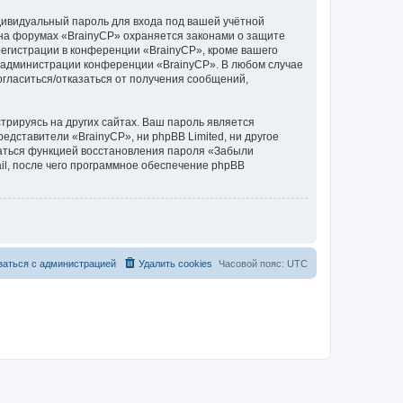
дивидуальный пароль для входа под вашей учётной
 на форумах «BrainyCP» охраняется законами о защите
егистрации в конференции «BrainyCP», кроме вашего
ие администрации конференции «BrainyCP». В любом случае
согласиться/отказаться от получения сообщений,
рируясь на других сайтах. Ваш пароль является
редставители «BrainyCP», ни phpBB Limited, ни другое
оваться функцией восстановления пароля «Забыли
l, после чего программное обеспечение phpBB
заться с администрацией
Удалить cookies
Часовой пояс:
UTC