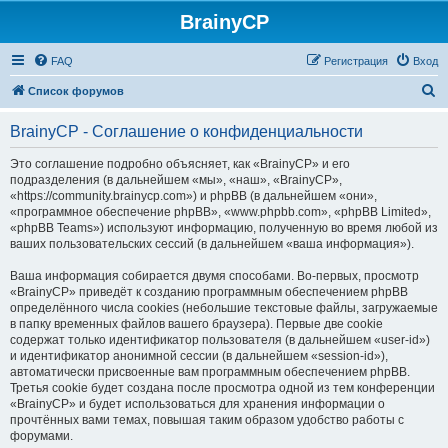
BrainyCP
FAQ
Регистрация
Вход
П
Список форумов
о
BrainyCP - Соглашение о конфиденциальности
и
с
Это соглашение подробно объясняет, как «BrainyCP» и его
подразделения (в дальнейшем «мы», «наш», «BrainyCP»,
к
«https://community.brainycp.com») и phpBB (в дальнейшем «они»,
«программное обеспечение phpBB», «www.phpbb.com», «phpBB Limited»,
«phpBB Teams») используют информацию, полученную во время любой из
ваших пользовательских сессий (в дальнейшем «ваша информация»).
Ваша информация собирается двумя способами. Во-первых, просмотр
«BrainyCP» приведёт к созданию программным обеспечением phpBB
определённого числа cookies (небольшие текстовые файлы, загружаемые
в папку временных файлов вашего браузера). Первые две cookie
содержат только идентификатор пользователя (в дальнейшем «user-id»)
и идентификатор анонимной сессии (в дальнейшем «session-id»),
автоматически присвоенные вам программным обеспечением phpBB.
Третья cookie будет создана после просмотра одной из тем конференции
«BrainyCP» и будет использоваться для хранения информации о
прочтённых вами темах, повышая таким образом удобство работы с
форумами.