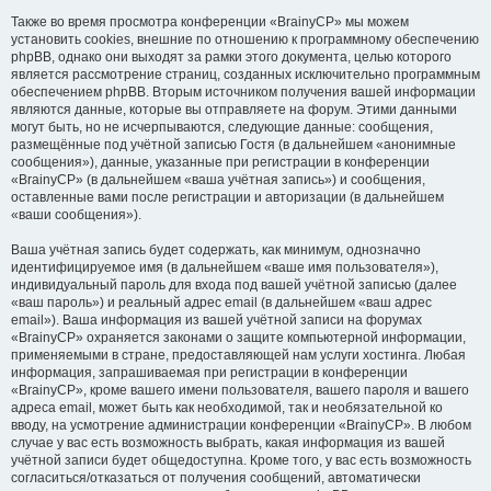
Также во время просмотра конференции «BrainyCP» мы можем
установить cookies, внешние по отношению к программному обеспечению
phpBB, однако они выходят за рамки этого документа, целью которого
является рассмотрение страниц, созданных исключительно программным
обеспечением phpBB. Вторым источником получения вашей информации
являются данные, которые вы отправляете на форум. Этими данными
могут быть, но не исчерпываются, следующие данные: сообщения,
размещённые под учётной записью Гостя (в дальнейшем «анонимные
сообщения»), данные, указанные при регистрации в конференции
«BrainyCP» (в дальнейшем «ваша учётная запись») и сообщения,
оставленные вами после регистрации и авторизации (в дальнейшем
«ваши сообщения»).
Ваша учётная запись будет содержать, как минимум, однозначно
идентифицируемое имя (в дальнейшем «ваше имя пользователя»),
индивидуальный пароль для входа под вашей учётной записью (далее
«ваш пароль») и реальный адрес email (в дальнейшем «ваш адрес
email»). Ваша информация из вашей учётной записи на форумах
«BrainyCP» охраняется законами о защите компьютерной информации,
применяемыми в стране, предоставляющей нам услуги хостинга. Любая
информация, запрашиваемая при регистрации в конференции
«BrainyCP», кроме вашего имени пользователя, вашего пароля и вашего
адреса email, может быть как необходимой, так и необязательной ко
вводу, на усмотрение администрации конференции «BrainyCP». В любом
случае у вас есть возможность выбрать, какая информация из вашей
учётной записи будет общедоступна. Кроме того, у вас есть возможность
согласиться/отказаться от получения сообщений, автоматически