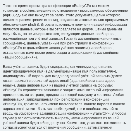
Также во время просмотра конференции «BrainyCP» мы можем
установить cookies, внешние по отношению к программному обеспечению
phpBB, однако они выходят за рамки этого документа, целью которого
является рассмотрение страниц, созданных исключительно программным
обеспечением phpBB. Вторым источником получения вашей информации
являются данные, которые вы отправляете на форум. Этими данными
могут быть, но не исчерпываются, следующие данные: сообщения,
размещённые под учётной записью Гостя (в дальнейшем «анонимные
сообщения»), данные, указанные при регистрации в конференции
«BrainyCP» (в дальнейшем «ваша учётная запись») и сообщения,
оставленные вами после регистрации и авторизации (в дальнейшем
«ваши сообщения»).
Ваша учётная запись будет содержать, как минимум, однозначно
идентифицируемое имя (в дальнейшем «ваше имя пользователя»),
индивидуальный пароль для входа под вашей учётной записью (далее
«ваш пароль») и реальный адрес email (в дальнейшем «ваш адрес
email»). Ваша информация из вашей учётной записи на форумах
«BrainyCP» охраняется законами о защите компьютерной информации,
применяемыми в стране, предоставляющей нам услуги хостинга. Любая
информация, запрашиваемая при регистрации в конференции
«BrainyCP», кроме вашего имени пользователя, вашего пароля и вашего
адреса email, может быть как необходимой, так и необязательной ко
вводу, на усмотрение администрации конференции «BrainyCP». В любом
случае у вас есть возможность выбрать, какая информация из вашей
учётной записи будет общедоступна. Кроме того, у вас есть возможность
согласиться/отказаться от получения сообщений, автоматически