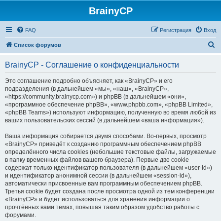
BrainyCP
FAQ
Регистрация
Вход
П
Список форумов
о
BrainyCP - Соглашение о конфиденциальности
и
с
Это соглашение подробно объясняет, как «BrainyCP» и его
подразделения (в дальнейшем «мы», «наш», «BrainyCP»,
к
«https://community.brainycp.com») и phpBB (в дальнейшем «они»,
«программное обеспечение phpBB», «www.phpbb.com», «phpBB Limited»,
«phpBB Teams») используют информацию, полученную во время любой из
ваших пользовательских сессий (в дальнейшем «ваша информация»).
Ваша информация собирается двумя способами. Во-первых, просмотр
«BrainyCP» приведёт к созданию программным обеспечением phpBB
определённого числа cookies (небольшие текстовые файлы, загружаемые
в папку временных файлов вашего браузера). Первые две cookie
содержат только идентификатор пользователя (в дальнейшем «user-id»)
и идентификатор анонимной сессии (в дальнейшем «session-id»),
автоматически присвоенные вам программным обеспечением phpBB.
Третья cookie будет создана после просмотра одной из тем конференции
«BrainyCP» и будет использоваться для хранения информации о
прочтённых вами темах, повышая таким образом удобство работы с
форумами.