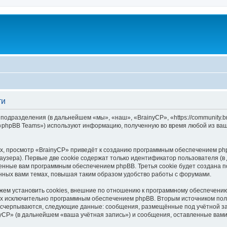
ти
 подразделения (в дальнейшем «мы», «наш», «BrainyCP», «https://community.
 «phpBB Teams») используют информацию, полученную во время любой из ваш
, просмотр «BrainyCP» приведёт к созданию программным обеспечением php
узера). Первые две cookie содержат только идентификатор пользователя (в
военные вам программным обеспечением phpBB. Третья cookie будет создана 
нных вами темах, повышая таким образом удобство работы с форумами.
ем установить cookies, внешние по отношению к программному обеспечению 
ных исключительно программным обеспечением phpBB. Вторым источником по
 исчерпываются, следующие данные: сообщения, размещённые под учётной з
yCP» (в дальнейшем «ваша учётная запись») и сообщения, оставленные вам