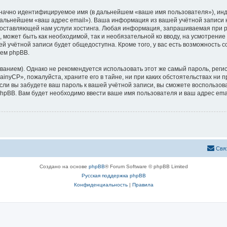
означно идентифицируемое имя (в дальнейшем «ваше имя пользователя»), ин
 дальнейшем «ваш адрес email»). Ваша информация из вашей учётной записи
ставляющей нам услуги хостинга. Любая информация, запрашиваемая при р
, может быть как необходимой, так и необязательной ко вводу, на усмотрен
ей учётной записи будет общедоступна. Кроме того, у вас есть возможность 
ем phpBB.
ием). Однако не рекомендуется использовать этот же самый пароль, регист
inyCP», пожалуйста, храните его в тайне, ни при каких обстоятельствах ни п
 если вы забудете ваш пароль к вашей учётной записи, вы сможете воспольз
pBB. Вам будет необходимо ввести ваше имя пользователя и ваш адрес emai
Свя
Создано на основе
phpBB
® Forum Software © phpBB Limited
Русская поддержка phpBB
Конфиденциальность
|
Правила