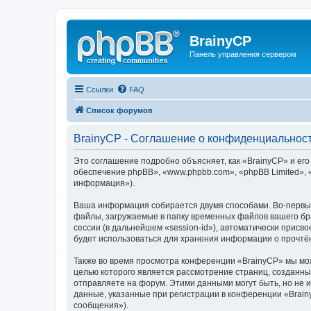
BrainyCP
Панель управления сервером
Ссылки
FAQ
Список форумов
BrainyCP - Соглашение о конфиденциальнос
Это соглашение подробно объясняет, как «BrainyCP» и его
обеспечение phpBB», «www.phpbb.com», «phpBB Limited»,
информация»).
Ваша информация собирается двумя способами. Во-первых
файлы, загружаемые в папку временных файлов вашего бра
сессии (в дальнейшем «session-id»), автоматически прис
будет использоваться для хранения информации о прочтё
Также во время просмотра конференции «BrainyCP» мы мож
целью которого является рассмотрение страниц, создан
отправляете на форум. Этими данными могут быть, но не
данные, указанные при регистрации в конференции «Brain
сообщения»).