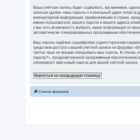
Ваша учётная запись будет содержать, как минимум, одн
записью (далее «ваш пароль») и реальный адрес email (в
компьютерной информации, применяемыми в стране, предо
имени пользователя, вашего пароля и вашего адреса email
у вас есть возможность выбрать, какая информация из ваш
автоматически сгенерированных программным обеспечени
Ваш пароль надёжно зашифрован (односторонним хэширован
средством доступа к вашей учётной записи на форумах «Bra
третье лицо не вправе спрашивать ваш пароль. В случае,
пароль?», предусмотренной программным обеспечением ph
сгенерирует вам новый пароль для вашей учётной записи.
Вернуться на предыдущую страницу
Список форумов