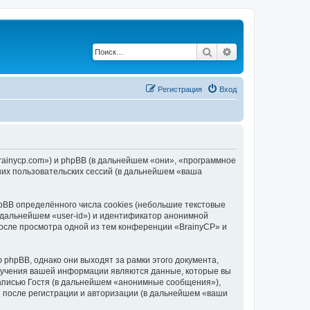
Поиск
Расширенный по
Регистрация
Вход
brainycp.com») и phpBB (в дальнейшем «они», «программное
их пользовательских сессий (в дальнейшем «ваша
BB определённого числа cookies (небольшие текстовые
 дальнейшем «user-id») и идентификатор анонимной
после просмотра одной из тем конференции «BrainyCP» и
phpBB, однако они выходят за рамки этого документа,
лучения вашей информации являются данные, которые вы
аписью Гостя (в дальнейшем «анонимные сообщения»),
и после регистрации и авторизации (в дальнейшем «ваши