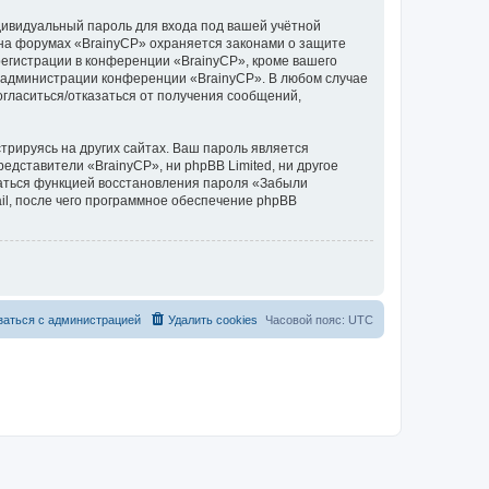
дивидуальный пароль для входа под вашей учётной
 на форумах «BrainyCP» охраняется законами о защите
егистрации в конференции «BrainyCP», кроме вашего
ие администрации конференции «BrainyCP». В любом случае
согласиться/отказаться от получения сообщений,
рируясь на других сайтах. Ваш пароль является
редставители «BrainyCP», ни phpBB Limited, ни другое
оваться функцией восстановления пароля «Забыли
l, после чего программное обеспечение phpBB
заться с администрацией
Удалить cookies
Часовой пояс:
UTC