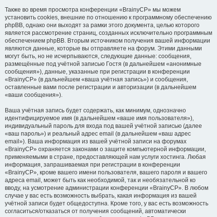
Также во время просмотра конференции «BrainyCP» мы можем
установить cookies, внешние по отношению к программному обеспечению
phpBB, однако они выходят за рамки этого документа, целью которого
является рассмотрение страниц, созданных исключительно программным
обеспечением phpBB. Вторым источником получения вашей информации
являются данные, которые вы отправляете на форум. Этими данными
могут быть, но не исчерпываются, следующие данные: сообщения,
размещённые под учётной записью Гостя (в дальнейшем «анонимные
сообщения»), данные, указанные при регистрации в конференции
«BrainyCP» (в дальнейшем «ваша учётная запись») и сообщения,
оставленные вами после регистрации и авторизации (в дальнейшем
«ваши сообщения»).
Ваша учётная запись будет содержать, как минимум, однозначно
идентифицируемое имя (в дальнейшем «ваше имя пользователя»),
индивидуальный пароль для входа под вашей учётной записью (далее
«ваш пароль») и реальный адрес email (в дальнейшем «ваш адрес
email»). Ваша информация из вашей учётной записи на форумах
«BrainyCP» охраняется законами о защите компьютерной информации,
применяемыми в стране, предоставляющей нам услуги хостинга. Любая
информация, запрашиваемая при регистрации в конференции
«BrainyCP», кроме вашего имени пользователя, вашего пароля и вашего
адреса email, может быть как необходимой, так и необязательной ко
вводу, на усмотрение администрации конференции «BrainyCP». В любом
случае у вас есть возможность выбрать, какая информация из вашей
учётной записи будет общедоступна. Кроме того, у вас есть возможность
согласиться/отказаться от получения сообщений, автоматически