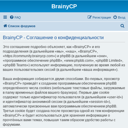
BrainyCP
FAQ
Регистрация
Вход
П
Список форумов
о
BrainyCP - Соглашение о конфиденциальности
и
с
Это соглашение подробно объясняет, как «BrainyCP» и его
подразделения (в дальнейшем «мы», «наш», «BrainyCP»,
к
«https://community.brainycp.com») и phpBB (в дальнейшем «они»,
«программное обеспечение phpBB», «www.phpbb.com», «phpBB Limited»,
«phpBB Teams») используют информацию, полученную во время любой из
ваших пользовательских сессий (в дальнейшем «ваша информация»).
Ваша информация собирается двумя способами. Во-первых, просмотр
«BrainyCP» приведёт к созданию программным обеспечением phpBB
определённого числа cookies (небольшие текстовые файлы, загружаемые
в папку временных файлов вашего браузера). Первые две cookie
содержат только идентификатор пользователя (в дальнейшем «user-id»)
и идентификатор анонимной сессии (в дальнейшем «session-id»),
автоматически присвоенные вам программным обеспечением phpBB.
Третья cookie будет создана после просмотра одной из тем конференции
«BrainyCP» и будет использоваться для хранения информации о
прочтённых вами темах, повышая таким образом удобство работы с
форумами.