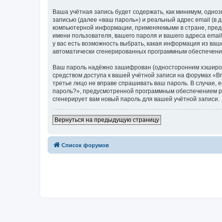
Ваша учётная запись будет содержать, как минимум, одн
записью (далее «ваш пароль») и реальный адрес email (в
компьютерной информации, применяемыми в стране, предо
имени пользователя, вашего пароля и вашего адреса email
у вас есть возможность выбрать, какая информация из ваш
автоматически сгенерированных программным обеспечени
Ваш пароль надёжно зашифрован (односторонним хэширован
средством доступа к вашей учётной записи на форумах «Bra
третье лицо не вправе спрашивать ваш пароль. В случае,
пароль?», предусмотренной программным обеспечением ph
сгенерирует вам новый пароль для вашей учётной записи.
Вернуться на предыдущую страницу
Список форумов