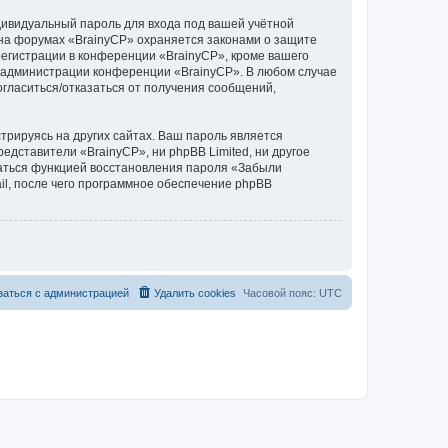
дивидуальный пароль для входа под вашей учётной
 на форумах «BrainyCP» охраняется законами о защите
егистрации в конференции «BrainyCP», кроме вашего
ие администрации конференции «BrainyCP». В любом случае
согласиться/отказаться от получения сообщений,
рируясь на других сайтах. Ваш пароль является
редставители «BrainyCP», ни phpBB Limited, ни другое
оваться функцией восстановления пароля «Забыли
l, после чего программное обеспечение phpBB
заться с администрацией
Удалить cookies
Часовой пояс:
UTC