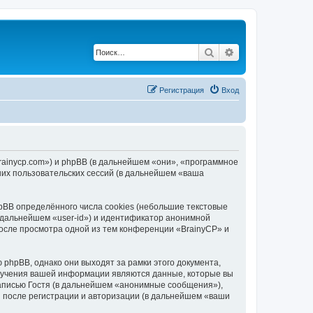
Поиск
Расширенный по
Регистрация
Вход
brainycp.com») и phpBB (в дальнейшем «они», «программное
их пользовательских сессий (в дальнейшем «ваша
BB определённого числа cookies (небольшие текстовые
 дальнейшем «user-id») и идентификатор анонимной
после просмотра одной из тем конференции «BrainyCP» и
phpBB, однако они выходят за рамки этого документа,
лучения вашей информации являются данные, которые вы
аписью Гостя (в дальнейшем «анонимные сообщения»),
и после регистрации и авторизации (в дальнейшем «ваши