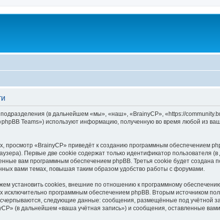
ти
 подразделения (в дальнейшем «мы», «наш», «BrainyCP», «https://community.
 «phpBB Teams») используют информацию, полученную во время любой из ваш
, просмотр «BrainyCP» приведёт к созданию программным обеспечением php
узера). Первые две cookie содержат только идентификатор пользователя (в
военные вам программным обеспечением phpBB. Третья cookie будет создана 
нных вами темах, повышая таким образом удобство работы с форумами.
ем установить cookies, внешние по отношению к программному обеспечению 
ных исключительно программным обеспечением phpBB. Вторым источником по
 исчерпываются, следующие данные: сообщения, размещённые под учётной з
yCP» (в дальнейшем «ваша учётная запись») и сообщения, оставленные вам