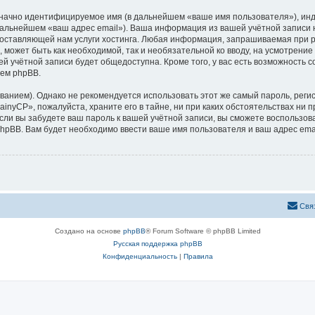
означно идентифицируемое имя (в дальнейшем «ваше имя пользователя»), ин
 дальнейшем «ваш адрес email»). Ваша информация из вашей учётной записи
ставляющей нам услуги хостинга. Любая информация, запрашиваемая при р
, может быть как необходимой, так и необязательной ко вводу, на усмотрен
ей учётной записи будет общедоступна. Кроме того, у вас есть возможность 
ем phpBB.
ием). Однако не рекомендуется использовать этот же самый пароль, регист
inyCP», пожалуйста, храните его в тайне, ни при каких обстоятельствах ни п
 если вы забудете ваш пароль к вашей учётной записи, вы сможете воспольз
pBB. Вам будет необходимо ввести ваше имя пользователя и ваш адрес emai
Свя
Создано на основе
phpBB
® Forum Software © phpBB Limited
Русская поддержка phpBB
Конфиденциальность
|
Правила