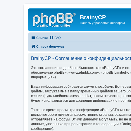
BrainyCP
Панель управления сервером
Ссылки
FAQ
Список форумов
BrainyCP - Соглашение о конфиденциальнос
Это соглашение подробно объясняет, как «BrainyCP» и его
обеспечение phpBB», «www.phpbb.com», «phpBB Limited»,
информация»).
Ваша информация собирается двумя способами. Во-первых
файлы, загружаемые в папку временных файлов вашего бра
сессии (в дальнейшем «session-id»), автоматически прис
будет использоваться для хранения информации о прочтё
Также во время просмотра конференции «BrainyCP» мы мож
целью которого является рассмотрение страниц, создан
отправляете на форум. Этими данными могут быть, но не
данные, указанные при регистрации в конференции «Brain
сообщения»).