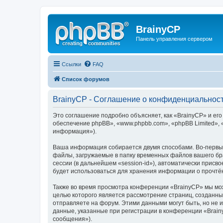
BrainyCP
Панель управления сервером
Ссылки
FAQ
Список форумов
BrainyCP - Соглашение о конфиденциальнос
Это соглашение подробно объясняет, как «BrainyCP» и его
обеспечение phpBB», «www.phpbb.com», «phpBB Limited»,
информация»).
Ваша информация собирается двумя способами. Во-первых
файлы, загружаемые в папку временных файлов вашего бра
сессии (в дальнейшем «session-id»), автоматически прис
будет использоваться для хранения информации о прочтё
Также во время просмотра конференции «BrainyCP» мы мож
целью которого является рассмотрение страниц, создан
отправляете на форум. Этими данными могут быть, но не
данные, указанные при регистрации в конференции «Brain
сообщения»).