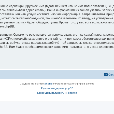
означно идентифицируемое имя (в дальнейшем «ваше имя пользователя»), ин
 дальнейшем «ваш адрес email»). Ваша информация из вашей учётной записи
ставляющей нам услуги хостинга. Любая информация, запрашиваемая при р
, может быть как необходимой, так и необязательной ко вводу, на усмотрен
ей учётной записи будет общедоступна. Кроме того, у вас есть возможность 
ем phpBB.
ием). Однако не рекомендуется использовать этот же самый пароль, регист
inyCP», пожалуйста, храните его в тайне, ни при каких обстоятельствах ни п
 если вы забудете ваш пароль к вашей учётной записи, вы сможете воспольз
pBB. Вам будет необходимо ввести ваше имя пользователя и ваш адрес emai
Свя
Создано на основе
phpBB
® Forum Software © phpBB Limited
Русская поддержка phpBB
Конфиденциальность
|
Правила