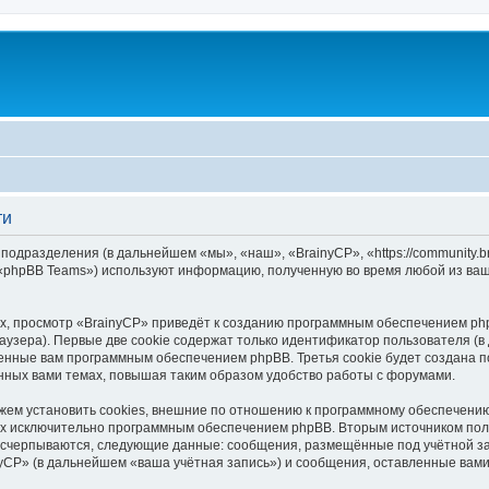
ти
 подразделения (в дальнейшем «мы», «наш», «BrainyCP», «https://community.
 «phpBB Teams») используют информацию, полученную во время любой из ваш
, просмотр «BrainyCP» приведёт к созданию программным обеспечением php
узера). Первые две cookie содержат только идентификатор пользователя (в
военные вам программным обеспечением phpBB. Третья cookie будет создана 
нных вами темах, повышая таким образом удобство работы с форумами.
ем установить cookies, внешние по отношению к программному обеспечению 
ных исключительно программным обеспечением phpBB. Вторым источником по
 исчерпываются, следующие данные: сообщения, размещённые под учётной з
yCP» (в дальнейшем «ваша учётная запись») и сообщения, оставленные вам