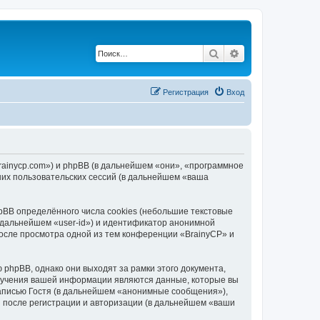
Поиск
Расширенный по
Регистрация
Вход
brainycp.com») и phpBB (в дальнейшем «они», «программное
их пользовательских сессий (в дальнейшем «ваша
BB определённого числа cookies (небольшие текстовые
 дальнейшем «user-id») и идентификатор анонимной
после просмотра одной из тем конференции «BrainyCP» и
phpBB, однако они выходят за рамки этого документа,
лучения вашей информации являются данные, которые вы
аписью Гостя (в дальнейшем «анонимные сообщения»),
и после регистрации и авторизации (в дальнейшем «ваши