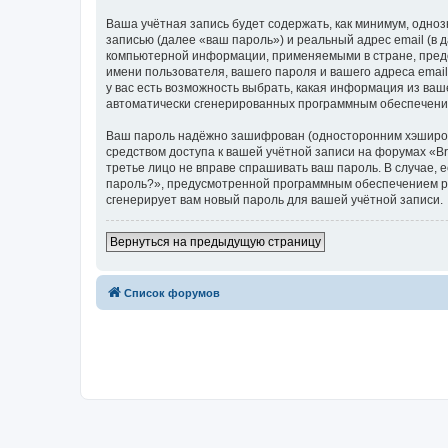
Ваша учётная запись будет содержать, как минимум, одн
записью (далее «ваш пароль») и реальный адрес email (в
компьютерной информации, применяемыми в стране, предо
имени пользователя, вашего пароля и вашего адреса email
у вас есть возможность выбрать, какая информация из ваш
автоматически сгенерированных программным обеспечени
Ваш пароль надёжно зашифрован (односторонним хэширован
средством доступа к вашей учётной записи на форумах «Bra
третье лицо не вправе спрашивать ваш пароль. В случае,
пароль?», предусмотренной программным обеспечением ph
сгенерирует вам новый пароль для вашей учётной записи.
Вернуться на предыдущую страницу
Список форумов