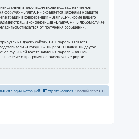
дивидуальный пароль для входа под вашей учётной
 на форумах «BrainyCP» охраняется законами о защите
егистрации в конференции «BrainyCP», кроме вашего
ие администрации конференции «BrainyCP». В любом случае
согласиться/отказаться от получения сообщений,
рируясь на других сайтах. Ваш пароль является
редставители «BrainyCP», ни phpBB Limited, ни другое
оваться функцией восстановления пароля «Забыли
l, после чего программное обеспечение phpBB
заться с администрацией
Удалить cookies
Часовой пояс:
UTC