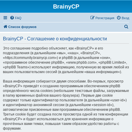
BrainyCP
FAQ
Регистрация
Вход
П
Список форумов
о
BrainyCP - Соглашение о конфиденциальности
и
с
Это соглашение подробно объясняет, как «BrainyCP» и его
подразделения (в дальнейшем «мы», «наш», «BrainyCP»,
к
«https://community.brainycp.com») и phpBB (в дальнейшем «они»,
«программное обеспечение phpBB», «www.phpbb.com», «phpBB Limited»,
«phpBB Teams») используют информацию, полученную во время любой из
ваших пользовательских сессий (в дальнейшем «ваша информация»).
Ваша информация собирается двумя способами. Во-первых, просмотр
«BrainyCP» приведёт к созданию программным обеспечением phpBB
определённого числа cookies (небольшие текстовые файлы, загружаемые
в папку временных файлов вашего браузера). Первые две cookie
содержат только идентификатор пользователя (в дальнейшем «user-id»)
и идентификатор анонимной сессии (в дальнейшем «session-id»),
автоматически присвоенные вам программным обеспечением phpBB.
Третья cookie будет создана после просмотра одной из тем конференции
«BrainyCP» и будет использоваться для хранения информации о
прочтённых вами темах, повышая таким образом удобство работы с
форумами.