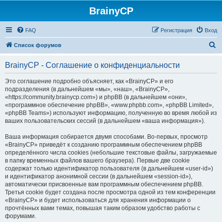
BrainyCP
FAQ
Регистрация
Вход
П
Список форумов
о
BrainyCP - Соглашение о конфиденциальности
и
с
Это соглашение подробно объясняет, как «BrainyCP» и его
подразделения (в дальнейшем «мы», «наш», «BrainyCP»,
к
«https://community.brainycp.com») и phpBB (в дальнейшем «они»,
«программное обеспечение phpBB», «www.phpbb.com», «phpBB Limited»,
«phpBB Teams») используют информацию, полученную во время любой из
ваших пользовательских сессий (в дальнейшем «ваша информация»).
Ваша информация собирается двумя способами. Во-первых, просмотр
«BrainyCP» приведёт к созданию программным обеспечением phpBB
определённого числа cookies (небольшие текстовые файлы, загружаемые
в папку временных файлов вашего браузера). Первые две cookie
содержат только идентификатор пользователя (в дальнейшем «user-id»)
и идентификатор анонимной сессии (в дальнейшем «session-id»),
автоматически присвоенные вам программным обеспечением phpBB.
Третья cookie будет создана после просмотра одной из тем конференции
«BrainyCP» и будет использоваться для хранения информации о
прочтённых вами темах, повышая таким образом удобство работы с
форумами.