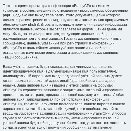
Также во время просмотра конференции «BrainyCP» мы можем
установить cookies, внешние по отношению к программному обеспечению
phpBB, однако они выходят за рамки этого документа, целью которого
является рассмотрение страниц, созданных исключительно программным
обеспечением phpBB. Вторым источником получения вашей информации
являются данные, которые вы отправляете на форум. Этими данными
могут быть, но не исчерпываются, следующие данные: сообщения,
размещённые под учётной записью Гостя (в дальнейшем «анонимные
сообщения»), данные, указанные при регистрации в конференции
«BrainyCP» (в дальнейшем «ваша учётная запись») и сообщения,
оставленные вами после регистрации и авторизации (в дальнейшем
«ваши сообщения»).
Ваша учётная запись будет содержать, как минимум, однозначно
идентифицируемое имя (в дальнейшем «ваше имя пользователя»),
индивидуальный пароль для входа под вашей учётной записью (далее
«ваш пароль») и реальный адрес email (в дальнейшем «ваш адрес
email»). Ваша информация из вашей учётной записи на форумах
«BrainyCP» охраняется законами о защите компьютерной информации,
применяемыми в стране, предоставляющей нам услуги хостинга. Любая
информация, запрашиваемая при регистрации в конференции
«BrainyCP», кроме вашего имени пользователя, вашего пароля и вашего
адреса email, может быть как необходимой, так и необязательной ко
вводу, на усмотрение администрации конференции «BrainyCP». В любом
случае у вас есть возможность выбрать, какая информация из вашей
учётной записи будет общедоступна. Кроме того, у вас есть возможность
согласиться/отказаться от получения сообщений, автоматически