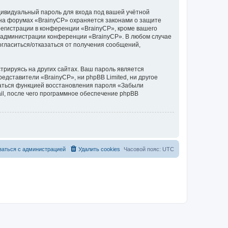
дивидуальный пароль для входа под вашей учётной
 на форумах «BrainyCP» охраняется законами о защите
егистрации в конференции «BrainyCP», кроме вашего
ие администрации конференции «BrainyCP». В любом случае
согласиться/отказаться от получения сообщений,
рируясь на других сайтах. Ваш пароль является
редставители «BrainyCP», ни phpBB Limited, ни другое
оваться функцией восстановления пароля «Забыли
l, после чего программное обеспечение phpBB
заться с администрацией
Удалить cookies
Часовой пояс:
UTC