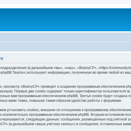
ти
 подразделения (в дальнейшем «мы», «наш», «BrainyCP», «https://community.
 «phpBB Teams») используют информацию, полученную во время любой из ваш
, просмотр «BrainyCP» приведёт к созданию программным обеспечением php
узера). Первые две cookie содержат только идентификатор пользователя (в
военные вам программным обеспечением phpBB. Третья cookie будет создана 
нных вами темах, повышая таким образом удобство работы с форумами.
ем установить cookies, внешние по отношению к программному обеспечению 
ных исключительно программным обеспечением phpBB. Вторым источником по
 исчерпываются, следующие данные: сообщения, размещённые под учётной з
yCP» (в дальнейшем «ваша учётная запись») и сообщения, оставленные вам