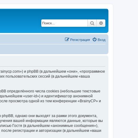
Поиск
Расширенный по
Регистрация
Вход
brainycp.com») и phpBB (в дальнейшем «они», «программное
их пользовательских сессий (в дальнейшем «ваша
BB определённого числа cookies (небольшие текстовые
 дальнейшем «user-id») и идентификатор анонимной
после просмотра одной из тем конференции «BrainyCP» и
phpBB, однако они выходят за рамки этого документа,
лучения вашей информации являются данные, которые вы
аписью Гостя (в дальнейшем «анонимные сообщения»),
и после регистрации и авторизации (в дальнейшем «ваши