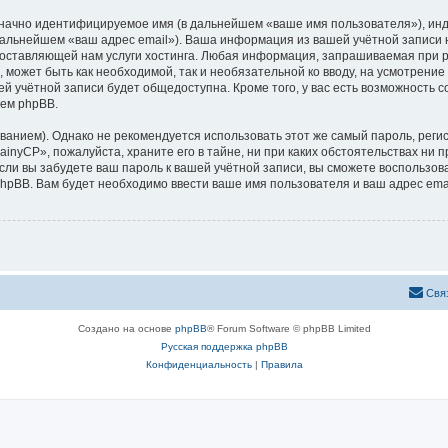
означно идентифицируемое имя (в дальнейшем «ваше имя пользователя»), ин
 дальнейшем «ваш адрес email»). Ваша информация из вашей учётной записи
ставляющей нам услуги хостинга. Любая информация, запрашиваемая при р
, может быть как необходимой, так и необязательной ко вводу, на усмотрен
ей учётной записи будет общедоступна. Кроме того, у вас есть возможность 
ем phpBB.
ием). Однако не рекомендуется использовать этот же самый пароль, регист
inyCP», пожалуйста, храните его в тайне, ни при каких обстоятельствах ни п
 если вы забудете ваш пароль к вашей учётной записи, вы сможете воспольз
pBB. Вам будет необходимо ввести ваше имя пользователя и ваш адрес emai
Свя
Создано на основе
phpBB
® Forum Software © phpBB Limited
Русская поддержка phpBB
Конфиденциальность
|
Правила