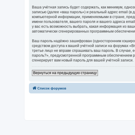
Ваша учётная запись будет содержать, как минимум, одн
записью (далее «ваш пароль») и реальный адрес email (в
компьютерной информации, применяемыми в стране, предо
имени пользователя, вашего пароля и вашего адреса email
у вас есть возможность выбрать, какая информация из ваш
автоматически сгенерированных программным обеспечени
Ваш пароль надёжно зашифрован (односторонним хэширован
средством доступа к вашей учётной записи на форумах «Bra
третье лицо не вправе спрашивать ваш пароль. В случае,
пароль?», предусмотренной программным обеспечением ph
сгенерирует вам новый пароль для вашей учётной записи.
Вернуться на предыдущую страницу
Список форумов