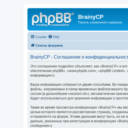
BrainyCP
Панель управления сервером
Ссылки
FAQ
Список форумов
BrainyCP - Соглашение о конфиденциальнос
Это соглашение подробно объясняет, как «BrainyCP» и его
обеспечение phpBB», «www.phpbb.com», «phpBB Limited»,
информация»).
Ваша информация собирается двумя способами. Во-первых
файлы, загружаемые в папку временных файлов вашего бра
сессии (в дальнейшем «session-id»), автоматически прис
будет использоваться для хранения информации о прочтё
Также во время просмотра конференции «BrainyCP» мы мож
целью которого является рассмотрение страниц, создан
отправляете на форум. Этими данными могут быть, но не
данные, указанные при регистрации в конференции «Brain
сообщения»).