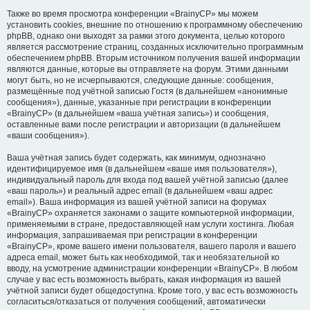
Также во время просмотра конференции «BrainyCP» мы можем
установить cookies, внешние по отношению к программному обеспечению
phpBB, однако они выходят за рамки этого документа, целью которого
является рассмотрение страниц, созданных исключительно программным
обеспечением phpBB. Вторым источником получения вашей информации
являются данные, которые вы отправляете на форум. Этими данными
могут быть, но не исчерпываются, следующие данные: сообщения,
размещённые под учётной записью Гостя (в дальнейшем «анонимные
сообщения»), данные, указанные при регистрации в конференции
«BrainyCP» (в дальнейшем «ваша учётная запись») и сообщения,
оставленные вами после регистрации и авторизации (в дальнейшем
«ваши сообщения»).
Ваша учётная запись будет содержать, как минимум, однозначно
идентифицируемое имя (в дальнейшем «ваше имя пользователя»),
индивидуальный пароль для входа под вашей учётной записью (далее
«ваш пароль») и реальный адрес email (в дальнейшем «ваш адрес
email»). Ваша информация из вашей учётной записи на форумах
«BrainyCP» охраняется законами о защите компьютерной информации,
применяемыми в стране, предоставляющей нам услуги хостинга. Любая
информация, запрашиваемая при регистрации в конференции
«BrainyCP», кроме вашего имени пользователя, вашего пароля и вашего
адреса email, может быть как необходимой, так и необязательной ко
вводу, на усмотрение администрации конференции «BrainyCP». В любом
случае у вас есть возможность выбрать, какая информация из вашей
учётной записи будет общедоступна. Кроме того, у вас есть возможность
согласиться/отказаться от получения сообщений, автоматически