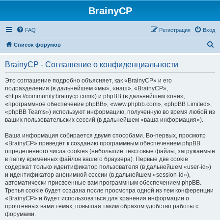
BrainyCP
FAQ
Регистрация
Вход
П
Список форумов
о
BrainyCP - Соглашение о конфиденциальности
и
с
Это соглашение подробно объясняет, как «BrainyCP» и его
подразделения (в дальнейшем «мы», «наш», «BrainyCP»,
к
«https://community.brainycp.com») и phpBB (в дальнейшем «они»,
«программное обеспечение phpBB», «www.phpbb.com», «phpBB Limited»,
«phpBB Teams») используют информацию, полученную во время любой из
ваших пользовательских сессий (в дальнейшем «ваша информация»).
Ваша информация собирается двумя способами. Во-первых, просмотр
«BrainyCP» приведёт к созданию программным обеспечением phpBB
определённого числа cookies (небольшие текстовые файлы, загружаемые
в папку временных файлов вашего браузера). Первые две cookie
содержат только идентификатор пользователя (в дальнейшем «user-id»)
и идентификатор анонимной сессии (в дальнейшем «session-id»),
автоматически присвоенные вам программным обеспечением phpBB.
Третья cookie будет создана после просмотра одной из тем конференции
«BrainyCP» и будет использоваться для хранения информации о
прочтённых вами темах, повышая таким образом удобство работы с
форумами.