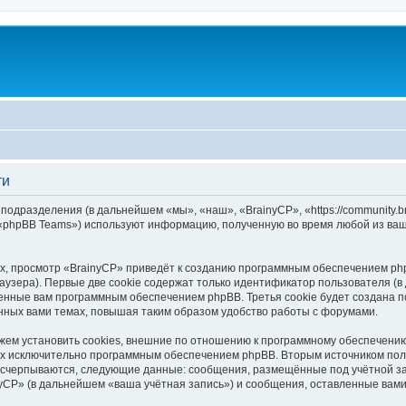
ти
 подразделения (в дальнейшем «мы», «наш», «BrainyCP», «https://community.
 «phpBB Teams») используют информацию, полученную во время любой из ваш
, просмотр «BrainyCP» приведёт к созданию программным обеспечением php
узера). Первые две cookie содержат только идентификатор пользователя (в
военные вам программным обеспечением phpBB. Третья cookie будет создана 
нных вами темах, повышая таким образом удобство работы с форумами.
ем установить cookies, внешние по отношению к программному обеспечению 
ных исключительно программным обеспечением phpBB. Вторым источником по
 исчерпываются, следующие данные: сообщения, размещённые под учётной з
yCP» (в дальнейшем «ваша учётная запись») и сообщения, оставленные вам