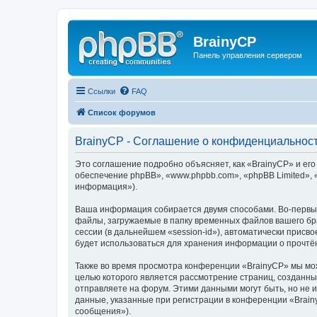
BrainyCP
Панель управления сервером
Ссылки
FAQ
Список форумов
BrainyCP - Соглашение о конфиденциальнос
Это соглашение подробно объясняет, как «BrainyCP» и его
обеспечение phpBB», «www.phpbb.com», «phpBB Limited»,
информация»).
Ваша информация собирается двумя способами. Во-первых
файлы, загружаемые в папку временных файлов вашего бра
сессии (в дальнейшем «session-id»), автоматически прис
будет использоваться для хранения информации о прочтё
Также во время просмотра конференции «BrainyCP» мы мож
целью которого является рассмотрение страниц, создан
отправляете на форум. Этими данными могут быть, но не
данные, указанные при регистрации в конференции «Brain
сообщения»).