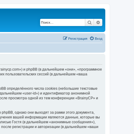
Поиск
Расширенный по
Регистрация
Вход
brainycp.com») и phpBB (в дальнейшем «они», «программное
их пользовательских сессий (в дальнейшем «ваша
BB определённого числа cookies (небольшие текстовые
 дальнейшем «user-id») и идентификатор анонимной
после просмотра одной из тем конференции «BrainyCP» и
phpBB, однако они выходят за рамки этого документа,
лучения вашей информации являются данные, которые вы
аписью Гостя (в дальнейшем «анонимные сообщения»),
и после регистрации и авторизации (в дальнейшем «ваши