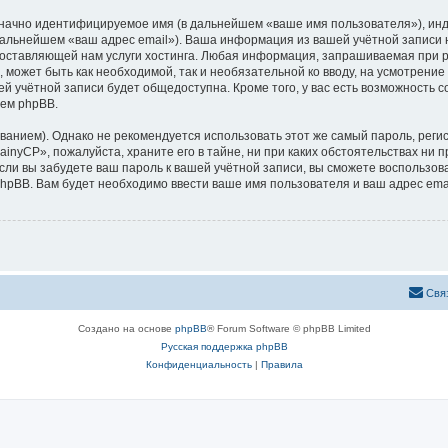
означно идентифицируемое имя (в дальнейшем «ваше имя пользователя»), ин
 дальнейшем «ваш адрес email»). Ваша информация из вашей учётной записи
ставляющей нам услуги хостинга. Любая информация, запрашиваемая при р
, может быть как необходимой, так и необязательной ко вводу, на усмотрен
ей учётной записи будет общедоступна. Кроме того, у вас есть возможность 
ем phpBB.
ием). Однако не рекомендуется использовать этот же самый пароль, регист
inyCP», пожалуйста, храните его в тайне, ни при каких обстоятельствах ни п
 если вы забудете ваш пароль к вашей учётной записи, вы сможете воспольз
pBB. Вам будет необходимо ввести ваше имя пользователя и ваш адрес emai
Свя
Создано на основе
phpBB
® Forum Software © phpBB Limited
Русская поддержка phpBB
Конфиденциальность
|
Правила