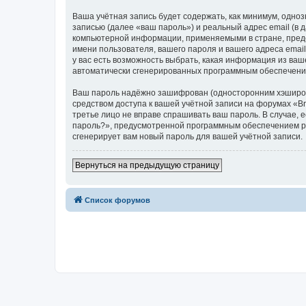
Ваша учётная запись будет содержать, как минимум, одн
записью (далее «ваш пароль») и реальный адрес email (в
компьютерной информации, применяемыми в стране, предо
имени пользователя, вашего пароля и вашего адреса email
у вас есть возможность выбрать, какая информация из ваш
автоматически сгенерированных программным обеспечени
Ваш пароль надёжно зашифрован (односторонним хэширован
средством доступа к вашей учётной записи на форумах «Bra
третье лицо не вправе спрашивать ваш пароль. В случае,
пароль?», предусмотренной программным обеспечением ph
сгенерирует вам новый пароль для вашей учётной записи.
Вернуться на предыдущую страницу
Список форумов