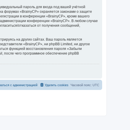
дивидуальный пароль для входа под вашей учётной
 на форумах «BrainyCP» охраняется законами о защите
егистрации в конференции «BrainyCP», кроме вашего
ие администрации конференции «BrainyCP». В любом случае
согласиться/отказаться от получения сообщений,
рируясь на других сайтах. Ваш пароль является
редставители «BrainyCP», ни phpBB Limited, ни другое
оваться функцией восстановления пароля «Забыли
l, после чего программное обеспечение phpBB
заться с администрацией
Удалить cookies
Часовой пояс:
UTC