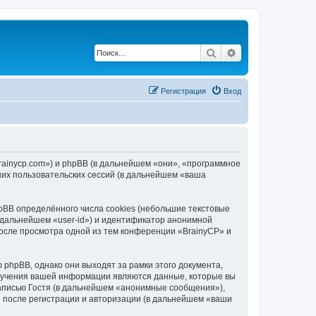
Поиск
Расширенный по
Регистрация
Вход
brainycp.com») и phpBB (в дальнейшем «они», «программное
их пользовательских сессий (в дальнейшем «ваша
BB определённого числа cookies (небольшие текстовые
 дальнейшем «user-id») и идентификатор анонимной
после просмотра одной из тем конференции «BrainyCP» и
phpBB, однако они выходят за рамки этого документа,
лучения вашей информации являются данные, которые вы
аписью Гостя (в дальнейшем «анонимные сообщения»),
и после регистрации и авторизации (в дальнейшем «ваши