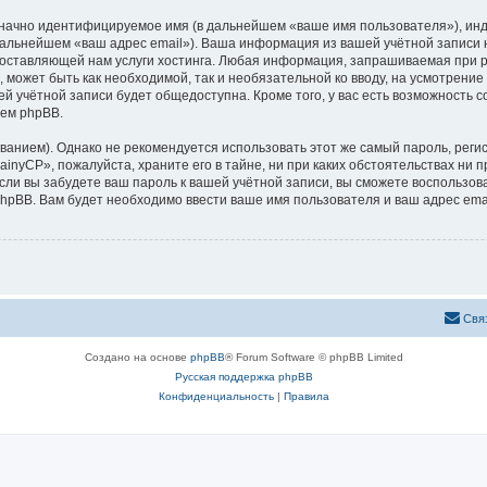
означно идентифицируемое имя (в дальнейшем «ваше имя пользователя»), ин
 дальнейшем «ваш адрес email»). Ваша информация из вашей учётной записи
ставляющей нам услуги хостинга. Любая информация, запрашиваемая при р
, может быть как необходимой, так и необязательной ко вводу, на усмотрен
ей учётной записи будет общедоступна. Кроме того, у вас есть возможность 
ем phpBB.
ием). Однако не рекомендуется использовать этот же самый пароль, регист
inyCP», пожалуйста, храните его в тайне, ни при каких обстоятельствах ни п
 если вы забудете ваш пароль к вашей учётной записи, вы сможете воспольз
pBB. Вам будет необходимо ввести ваше имя пользователя и ваш адрес emai
Свя
Создано на основе
phpBB
® Forum Software © phpBB Limited
Русская поддержка phpBB
Конфиденциальность
|
Правила