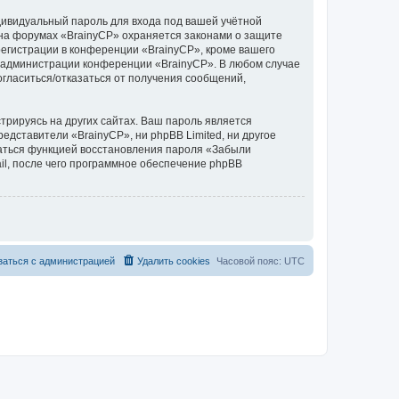
дивидуальный пароль для входа под вашей учётной
 на форумах «BrainyCP» охраняется законами о защите
егистрации в конференции «BrainyCP», кроме вашего
ие администрации конференции «BrainyCP». В любом случае
согласиться/отказаться от получения сообщений,
рируясь на других сайтах. Ваш пароль является
редставители «BrainyCP», ни phpBB Limited, ни другое
оваться функцией восстановления пароля «Забыли
l, после чего программное обеспечение phpBB
заться с администрацией
Удалить cookies
Часовой пояс:
UTC