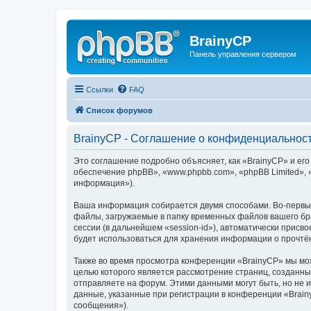
BrainyCP
Панель управления сервером
Ссылки
FAQ
Список форумов
BrainyCP - Соглашение о конфиденциальнос
Это соглашение подробно объясняет, как «BrainyCP» и его
обеспечение phpBB», «www.phpbb.com», «phpBB Limited»,
информация»).
Ваша информация собирается двумя способами. Во-первых
файлы, загружаемые в папку временных файлов вашего бра
сессии (в дальнейшем «session-id»), автоматически прис
будет использоваться для хранения информации о прочтё
Также во время просмотра конференции «BrainyCP» мы мож
целью которого является рассмотрение страниц, создан
отправляете на форум. Этими данными могут быть, но не
данные, указанные при регистрации в конференции «Brain
сообщения»).