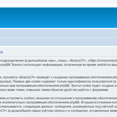
ти
 подразделения (в дальнейшем «мы», «наш», «BrainyCP», «https://community.
 «phpBB Teams») используют информацию, полученную во время любой из ваш
, просмотр «BrainyCP» приведёт к созданию программным обеспечением php
узера). Первые две cookie содержат только идентификатор пользователя (в
военные вам программным обеспечением phpBB. Третья cookie будет создана 
нных вами темах, повышая таким образом удобство работы с форумами.
ем установить cookies, внешние по отношению к программному обеспечению 
ных исключительно программным обеспечением phpBB. Вторым источником по
 исчерпываются, следующие данные: сообщения, размещённые под учётной з
yCP» (в дальнейшем «ваша учётная запись») и сообщения, оставленные вам