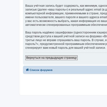
Ваша учётная запись будет содержать, как минимум, одн
записью (далее «ваш пароль») и реальный адрес email (в
компьютерной информации, применяемыми в стране, предо
имени пользователя, вашего пароля и вашего адреса email
у вас есть возможность выбрать, какая информация из ваш
автоматически сгенерированных программным обеспечени
Ваш пароль надёжно зашифрован (односторонним хэширован
средством доступа к вашей учётной записи на форумах «Bra
третье лицо не вправе спрашивать ваш пароль. В случае,
пароль?», предусмотренной программным обеспечением ph
сгенерирует вам новый пароль для вашей учётной записи.
Вернуться на предыдущую страницу
Список форумов