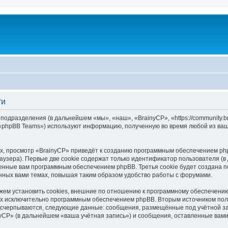
ти
 подразделения (в дальнейшем «мы», «наш», «BrainyCP», «https://community.
 «phpBB Teams») используют информацию, полученную во время любой из ваш
, просмотр «BrainyCP» приведёт к созданию программным обеспечением php
узера). Первые две cookie содержат только идентификатор пользователя (в
военные вам программным обеспечением phpBB. Третья cookie будет создана 
нных вами темах, повышая таким образом удобство работы с форумами.
ем установить cookies, внешние по отношению к программному обеспечению 
ных исключительно программным обеспечением phpBB. Вторым источником по
 исчерпываются, следующие данные: сообщения, размещённые под учётной з
yCP» (в дальнейшем «ваша учётная запись») и сообщения, оставленные вам