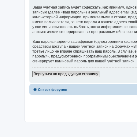
Ваша учётная запись будет содержать, как минимум, одн
записью (далее «ваш пароль») и реальный адрес email (в
компьютерной информации, применяемыми в стране, предо
имени пользователя, вашего пароля и вашего адреса email
у вас есть возможность выбрать, какая информация из ваш
автоматически сгенерированных программным обеспечени
Ваш пароль надёжно зашифрован (односторонним хэширован
средством доступа к вашей учётной записи на форумах «Bra
третье лицо не вправе спрашивать ваш пароль. В случае,
пароль?», предусмотренной программным обеспечением ph
сгенерирует вам новый пароль для вашей учётной записи.
Вернуться на предыдущую страницу
Список форумов