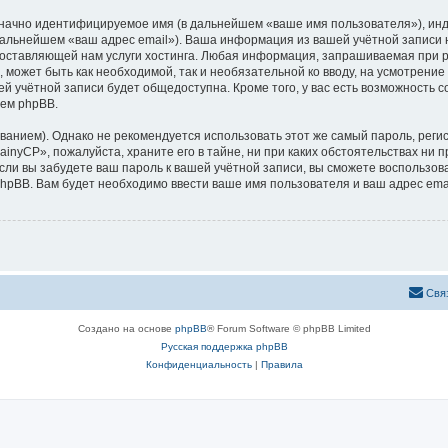
означно идентифицируемое имя (в дальнейшем «ваше имя пользователя»), ин
 дальнейшем «ваш адрес email»). Ваша информация из вашей учётной записи
ставляющей нам услуги хостинга. Любая информация, запрашиваемая при р
, может быть как необходимой, так и необязательной ко вводу, на усмотрен
ей учётной записи будет общедоступна. Кроме того, у вас есть возможность 
ем phpBB.
ием). Однако не рекомендуется использовать этот же самый пароль, регист
inyCP», пожалуйста, храните его в тайне, ни при каких обстоятельствах ни п
 если вы забудете ваш пароль к вашей учётной записи, вы сможете воспольз
pBB. Вам будет необходимо ввести ваше имя пользователя и ваш адрес emai
Свя
Создано на основе
phpBB
® Forum Software © phpBB Limited
Русская поддержка phpBB
Конфиденциальность
|
Правила