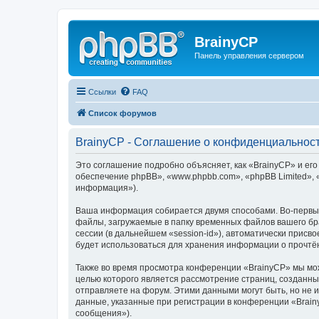
BrainyCP
Панель управления сервером
Ссылки
FAQ
Список форумов
BrainyCP - Соглашение о конфиденциальнос
Это соглашение подробно объясняет, как «BrainyCP» и его
обеспечение phpBB», «www.phpbb.com», «phpBB Limited»,
информация»).
Ваша информация собирается двумя способами. Во-первых
файлы, загружаемые в папку временных файлов вашего бра
сессии (в дальнейшем «session-id»), автоматически прис
будет использоваться для хранения информации о прочтё
Также во время просмотра конференции «BrainyCP» мы мож
целью которого является рассмотрение страниц, создан
отправляете на форум. Этими данными могут быть, но не
данные, указанные при регистрации в конференции «Brain
сообщения»).