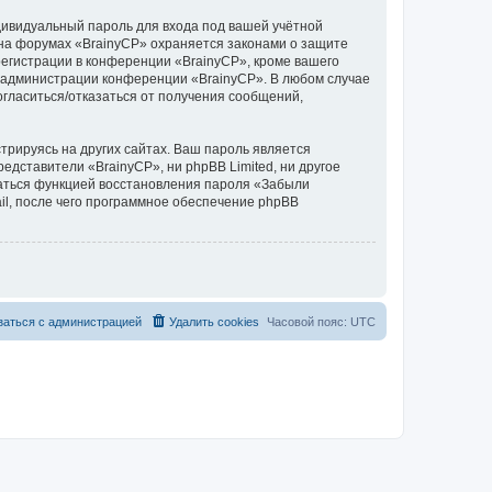
дивидуальный пароль для входа под вашей учётной
 на форумах «BrainyCP» охраняется законами о защите
егистрации в конференции «BrainyCP», кроме вашего
ие администрации конференции «BrainyCP». В любом случае
согласиться/отказаться от получения сообщений,
рируясь на других сайтах. Ваш пароль является
редставители «BrainyCP», ни phpBB Limited, ни другое
оваться функцией восстановления пароля «Забыли
l, после чего программное обеспечение phpBB
заться с администрацией
Удалить cookies
Часовой пояс:
UTC