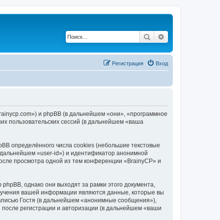
Поиск
Расширенный по
Регистрация
Вход
brainycp.com») и phpBB (в дальнейшем «они», «программное
их пользовательских сессий (в дальнейшем «ваша
BB определённого числа cookies (небольшие текстовые
 дальнейшем «user-id») и идентификатор анонимной
после просмотра одной из тем конференции «BrainyCP» и
phpBB, однако они выходят за рамки этого документа,
лучения вашей информации являются данные, которые вы
аписью Гостя (в дальнейшем «анонимные сообщения»),
и после регистрации и авторизации (в дальнейшем «ваши