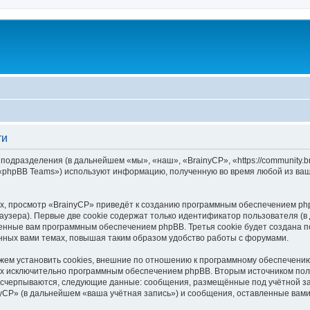
ти
 подразделения (в дальнейшем «мы», «наш», «BrainyCP», «https://community.
 «phpBB Teams») используют информацию, полученную во время любой из ваш
, просмотр «BrainyCP» приведёт к созданию программным обеспечением php
узера). Первые две cookie содержат только идентификатор пользователя (в
военные вам программным обеспечением phpBB. Третья cookie будет создана 
нных вами темах, повышая таким образом удобство работы с форумами.
ем установить cookies, внешние по отношению к программному обеспечению 
ных исключительно программным обеспечением phpBB. Вторым источником по
 исчерпываются, следующие данные: сообщения, размещённые под учётной з
yCP» (в дальнейшем «ваша учётная запись») и сообщения, оставленные вам