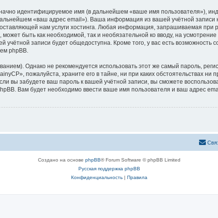
означно идентифицируемое имя (в дальнейшем «ваше имя пользователя»), ин
 дальнейшем «ваш адрес email»). Ваша информация из вашей учётной записи
ставляющей нам услуги хостинга. Любая информация, запрашиваемая при р
, может быть как необходимой, так и необязательной ко вводу, на усмотрен
ей учётной записи будет общедоступна. Кроме того, у вас есть возможность 
ем phpBB.
ием). Однако не рекомендуется использовать этот же самый пароль, регист
inyCP», пожалуйста, храните его в тайне, ни при каких обстоятельствах ни п
 если вы забудете ваш пароль к вашей учётной записи, вы сможете воспольз
pBB. Вам будет необходимо ввести ваше имя пользователя и ваш адрес emai
Свя
Создано на основе
phpBB
® Forum Software © phpBB Limited
Русская поддержка phpBB
Конфиденциальность
|
Правила