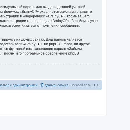
дивидуальный пароль для входа под вашей учётной
 на форумах «BrainyCP» охраняется законами о защите
егистрации в конференции «BrainyCP», кроме вашего
ие администрации конференции «BrainyCP». В любом случае
согласиться/отказаться от получения сообщений,
рируясь на других сайтах. Ваш пароль является
редставители «BrainyCP», ни phpBB Limited, ни другое
оваться функцией восстановления пароля «Забыли
l, после чего программное обеспечение phpBB
заться с администрацией
Удалить cookies
Часовой пояс:
UTC