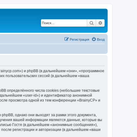
Поиск
Расширенный по
Регистрация
Вход
brainycp.com») и phpBB (в дальнейшем «они», «программное
их пользовательских сессий (в дальнейшем «ваша
BB определённого числа cookies (небольшие текстовые
 дальнейшем «user-id») и идентификатор анонимной
после просмотра одной из тем конференции «BrainyCP» и
phpBB, однако они выходят за рамки этого документа,
лучения вашей информации являются данные, которые вы
аписью Гостя (в дальнейшем «анонимные сообщения»),
и после регистрации и авторизации (в дальнейшем «ваши