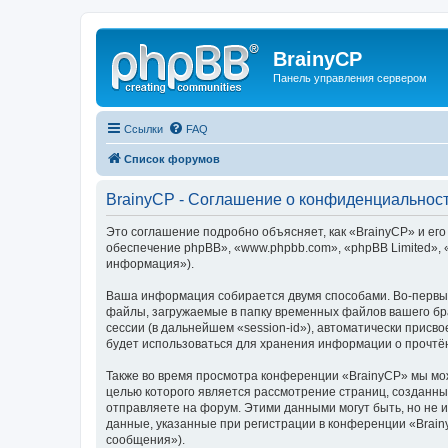
BrainyCP
Панель управления сервером
Ссылки
FAQ
Список форумов
BrainyCP - Соглашение о конфиденциальнос
Это соглашение подробно объясняет, как «BrainyCP» и его
обеспечение phpBB», «www.phpbb.com», «phpBB Limited»,
информация»).
Ваша информация собирается двумя способами. Во-первых
файлы, загружаемые в папку временных файлов вашего бра
сессии (в дальнейшем «session-id»), автоматически прис
будет использоваться для хранения информации о прочтё
Также во время просмотра конференции «BrainyCP» мы мож
целью которого является рассмотрение страниц, создан
отправляете на форум. Этими данными могут быть, но не
данные, указанные при регистрации в конференции «Brain
сообщения»).