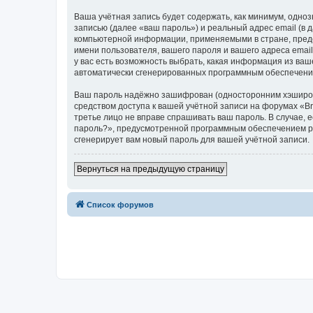
Ваша учётная запись будет содержать, как минимум, одн
записью (далее «ваш пароль») и реальный адрес email (в
компьютерной информации, применяемыми в стране, предо
имени пользователя, вашего пароля и вашего адреса email
у вас есть возможность выбрать, какая информация из ваш
автоматически сгенерированных программным обеспечени
Ваш пароль надёжно зашифрован (односторонним хэширован
средством доступа к вашей учётной записи на форумах «Bra
третье лицо не вправе спрашивать ваш пароль. В случае,
пароль?», предусмотренной программным обеспечением ph
сгенерирует вам новый пароль для вашей учётной записи.
Вернуться на предыдущую страницу
Список форумов