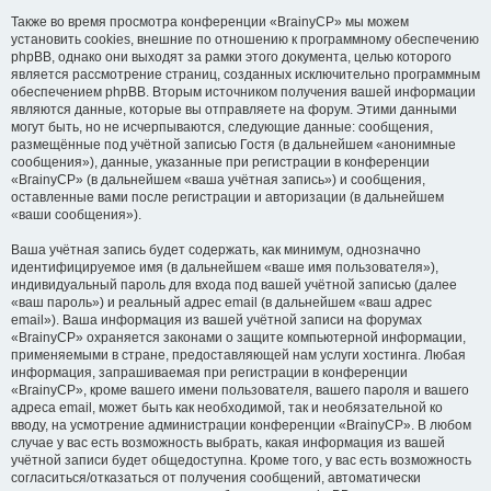
Также во время просмотра конференции «BrainyCP» мы можем
установить cookies, внешние по отношению к программному обеспечению
phpBB, однако они выходят за рамки этого документа, целью которого
является рассмотрение страниц, созданных исключительно программным
обеспечением phpBB. Вторым источником получения вашей информации
являются данные, которые вы отправляете на форум. Этими данными
могут быть, но не исчерпываются, следующие данные: сообщения,
размещённые под учётной записью Гостя (в дальнейшем «анонимные
сообщения»), данные, указанные при регистрации в конференции
«BrainyCP» (в дальнейшем «ваша учётная запись») и сообщения,
оставленные вами после регистрации и авторизации (в дальнейшем
«ваши сообщения»).
Ваша учётная запись будет содержать, как минимум, однозначно
идентифицируемое имя (в дальнейшем «ваше имя пользователя»),
индивидуальный пароль для входа под вашей учётной записью (далее
«ваш пароль») и реальный адрес email (в дальнейшем «ваш адрес
email»). Ваша информация из вашей учётной записи на форумах
«BrainyCP» охраняется законами о защите компьютерной информации,
применяемыми в стране, предоставляющей нам услуги хостинга. Любая
информация, запрашиваемая при регистрации в конференции
«BrainyCP», кроме вашего имени пользователя, вашего пароля и вашего
адреса email, может быть как необходимой, так и необязательной ко
вводу, на усмотрение администрации конференции «BrainyCP». В любом
случае у вас есть возможность выбрать, какая информация из вашей
учётной записи будет общедоступна. Кроме того, у вас есть возможность
согласиться/отказаться от получения сообщений, автоматически