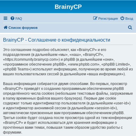
BrainyCP
FAQ
Регистрация
Вход
П
Список форумов
о
BrainyCP - Соглашение о конфиденциальности
и
с
Это соглашение подробно объясняет, как «BrainyCP» и его
подразделения (в дальнейшем «мы», «наш», «BrainyCP»,
к
«https://community.brainycp.com») и phpBB (в дальнейшем «они»,
«программное обеспечение phpBB», «www.phpbb.com», «phpBB Limited»,
«phpBB Teams») используют информацию, полученную во время любой из
ваших пользовательских сессий (в дальнейшем «ваша информация»).
Ваша информация собирается двумя способами. Во-первых, просмотр
«BrainyCP» приведёт к созданию программным обеспечением phpBB
определённого числа cookies (небольшие текстовые файлы, загружаемые
в папку временных файлов вашего браузера). Первые две cookie
содержат только идентификатор пользователя (в дальнейшем «user-id»)
и идентификатор анонимной сессии (в дальнейшем «session-id»),
автоматически присвоенные вам программным обеспечением phpBB.
Третья cookie будет создана после просмотра одной из тем конференции
«BrainyCP» и будет использоваться для хранения информации о
прочтённых вами темах, повышая таким образом удобство работы с
форумами.