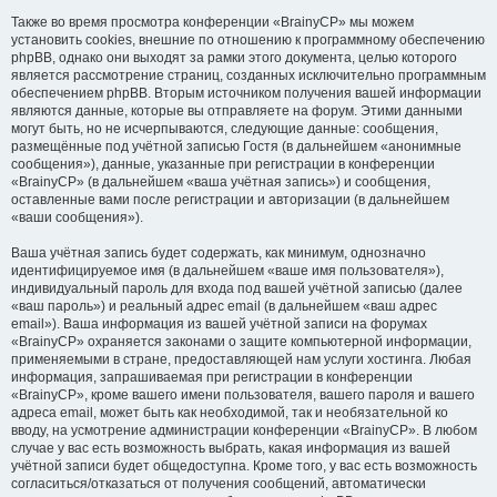
Также во время просмотра конференции «BrainyCP» мы можем
установить cookies, внешние по отношению к программному обеспечению
phpBB, однако они выходят за рамки этого документа, целью которого
является рассмотрение страниц, созданных исключительно программным
обеспечением phpBB. Вторым источником получения вашей информации
являются данные, которые вы отправляете на форум. Этими данными
могут быть, но не исчерпываются, следующие данные: сообщения,
размещённые под учётной записью Гостя (в дальнейшем «анонимные
сообщения»), данные, указанные при регистрации в конференции
«BrainyCP» (в дальнейшем «ваша учётная запись») и сообщения,
оставленные вами после регистрации и авторизации (в дальнейшем
«ваши сообщения»).
Ваша учётная запись будет содержать, как минимум, однозначно
идентифицируемое имя (в дальнейшем «ваше имя пользователя»),
индивидуальный пароль для входа под вашей учётной записью (далее
«ваш пароль») и реальный адрес email (в дальнейшем «ваш адрес
email»). Ваша информация из вашей учётной записи на форумах
«BrainyCP» охраняется законами о защите компьютерной информации,
применяемыми в стране, предоставляющей нам услуги хостинга. Любая
информация, запрашиваемая при регистрации в конференции
«BrainyCP», кроме вашего имени пользователя, вашего пароля и вашего
адреса email, может быть как необходимой, так и необязательной ко
вводу, на усмотрение администрации конференции «BrainyCP». В любом
случае у вас есть возможность выбрать, какая информация из вашей
учётной записи будет общедоступна. Кроме того, у вас есть возможность
согласиться/отказаться от получения сообщений, автоматически