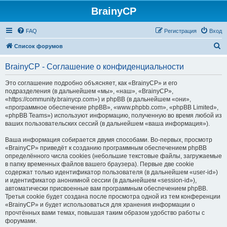
BrainyCP
FAQ
Регистрация
Вход
П
Список форумов
о
BrainyCP - Соглашение о конфиденциальности
и
с
Это соглашение подробно объясняет, как «BrainyCP» и его
подразделения (в дальнейшем «мы», «наш», «BrainyCP»,
к
«https://community.brainycp.com») и phpBB (в дальнейшем «они»,
«программное обеспечение phpBB», «www.phpbb.com», «phpBB Limited»,
«phpBB Teams») используют информацию, полученную во время любой из
ваших пользовательских сессий (в дальнейшем «ваша информация»).
Ваша информация собирается двумя способами. Во-первых, просмотр
«BrainyCP» приведёт к созданию программным обеспечением phpBB
определённого числа cookies (небольшие текстовые файлы, загружаемые
в папку временных файлов вашего браузера). Первые две cookie
содержат только идентификатор пользователя (в дальнейшем «user-id»)
и идентификатор анонимной сессии (в дальнейшем «session-id»),
автоматически присвоенные вам программным обеспечением phpBB.
Третья cookie будет создана после просмотра одной из тем конференции
«BrainyCP» и будет использоваться для хранения информации о
прочтённых вами темах, повышая таким образом удобство работы с
форумами.