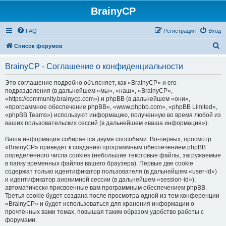
BrainyCP
FAQ
Регистрация
Вход
П
Список форумов
о
BrainyCP - Соглашение о конфиденциальности
и
с
Это соглашение подробно объясняет, как «BrainyCP» и его
подразделения (в дальнейшем «мы», «наш», «BrainyCP»,
к
«https://community.brainycp.com») и phpBB (в дальнейшем «они»,
«программное обеспечение phpBB», «www.phpbb.com», «phpBB Limited»,
«phpBB Teams») используют информацию, полученную во время любой из
ваших пользовательских сессий (в дальнейшем «ваша информация»).
Ваша информация собирается двумя способами. Во-первых, просмотр
«BrainyCP» приведёт к созданию программным обеспечением phpBB
определённого числа cookies (небольшие текстовые файлы, загружаемые
в папку временных файлов вашего браузера). Первые две cookie
содержат только идентификатор пользователя (в дальнейшем «user-id»)
и идентификатор анонимной сессии (в дальнейшем «session-id»),
автоматически присвоенные вам программным обеспечением phpBB.
Третья cookie будет создана после просмотра одной из тем конференции
«BrainyCP» и будет использоваться для хранения информации о
прочтённых вами темах, повышая таким образом удобство работы с
форумами.