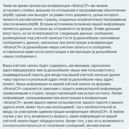
Также во время просмотра конференции «BrainyCP» мы можем
установить cookies, внешние по отношению к программному обеспечению
phpBB, однако они выходят за рамки этого документа, целью которого
является рассмотрение страниц, созданных исключительно программным
обеспечением phpBB. Вторым источником получения вашей информации
являются данные, которые вы отправляете на форум. Этими данными
могут быть, но не исчерпываются, следующие данные: сообщения,
размещённые под учётной записью Гостя (в дальнейшем «анонимные
сообщения»), данные, указанные при регистрации в конференции
«BrainyCP» (в дальнейшем «ваша учётная запись») и сообщения,
оставленные вами после регистрации и авторизации (в дальнейшем
«ваши сообщения»).
Ваша учётная запись будет содержать, как минимум, однозначно
идентифицируемое имя (в дальнейшем «ваше имя пользователя»),
индивидуальный пароль для входа под вашей учётной записью (далее
«ваш пароль») и реальный адрес email (в дальнейшем «ваш адрес
email»). Ваша информация из вашей учётной записи на форумах
«BrainyCP» охраняется законами о защите компьютерной информации,
применяемыми в стране, предоставляющей нам услуги хостинга. Любая
информация, запрашиваемая при регистрации в конференции
«BrainyCP», кроме вашего имени пользователя, вашего пароля и вашего
адреса email, может быть как необходимой, так и необязательной ко
вводу, на усмотрение администрации конференции «BrainyCP». В любом
случае у вас есть возможность выбрать, какая информация из вашей
учётной записи будет общедоступна. Кроме того, у вас есть возможность
согласиться/отказаться от получения сообщений, автоматически