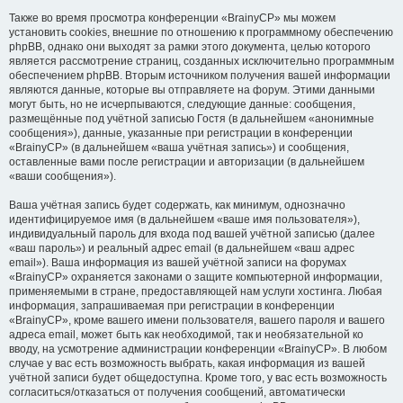
Также во время просмотра конференции «BrainyCP» мы можем
установить cookies, внешние по отношению к программному обеспечению
phpBB, однако они выходят за рамки этого документа, целью которого
является рассмотрение страниц, созданных исключительно программным
обеспечением phpBB. Вторым источником получения вашей информации
являются данные, которые вы отправляете на форум. Этими данными
могут быть, но не исчерпываются, следующие данные: сообщения,
размещённые под учётной записью Гостя (в дальнейшем «анонимные
сообщения»), данные, указанные при регистрации в конференции
«BrainyCP» (в дальнейшем «ваша учётная запись») и сообщения,
оставленные вами после регистрации и авторизации (в дальнейшем
«ваши сообщения»).
Ваша учётная запись будет содержать, как минимум, однозначно
идентифицируемое имя (в дальнейшем «ваше имя пользователя»),
индивидуальный пароль для входа под вашей учётной записью (далее
«ваш пароль») и реальный адрес email (в дальнейшем «ваш адрес
email»). Ваша информация из вашей учётной записи на форумах
«BrainyCP» охраняется законами о защите компьютерной информации,
применяемыми в стране, предоставляющей нам услуги хостинга. Любая
информация, запрашиваемая при регистрации в конференции
«BrainyCP», кроме вашего имени пользователя, вашего пароля и вашего
адреса email, может быть как необходимой, так и необязательной ко
вводу, на усмотрение администрации конференции «BrainyCP». В любом
случае у вас есть возможность выбрать, какая информация из вашей
учётной записи будет общедоступна. Кроме того, у вас есть возможность
согласиться/отказаться от получения сообщений, автоматически