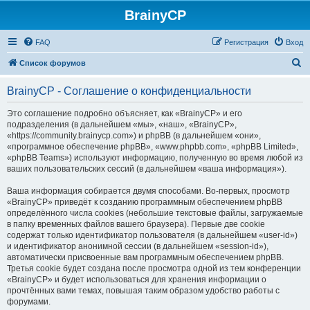
BrainyCP
FAQ
Регистрация
Вход
П
Список форумов
о
BrainyCP - Соглашение о конфиденциальности
и
с
Это соглашение подробно объясняет, как «BrainyCP» и его
подразделения (в дальнейшем «мы», «наш», «BrainyCP»,
к
«https://community.brainycp.com») и phpBB (в дальнейшем «они»,
«программное обеспечение phpBB», «www.phpbb.com», «phpBB Limited»,
«phpBB Teams») используют информацию, полученную во время любой из
ваших пользовательских сессий (в дальнейшем «ваша информация»).
Ваша информация собирается двумя способами. Во-первых, просмотр
«BrainyCP» приведёт к созданию программным обеспечением phpBB
определённого числа cookies (небольшие текстовые файлы, загружаемые
в папку временных файлов вашего браузера). Первые две cookie
содержат только идентификатор пользователя (в дальнейшем «user-id»)
и идентификатор анонимной сессии (в дальнейшем «session-id»),
автоматически присвоенные вам программным обеспечением phpBB.
Третья cookie будет создана после просмотра одной из тем конференции
«BrainyCP» и будет использоваться для хранения информации о
прочтённых вами темах, повышая таким образом удобство работы с
форумами.