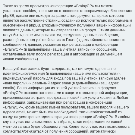
Также во время просмотра конференции «BrainyCP» мы можем
установить cookies, внешние по отношению к программному обеспечению
phpBB, однако они выходят за рамки этого документа, целью которого
является рассмотрение страниц, созданных исключительно программным
обеспечением phpBB. Вторым источником получения вашей информации
являются данные, которые вы отправляете на форум. Этими данными
могут быть, но не исчерпываются, следующие данные: сообщения,
размещённые под учётной записью Гостя (в дальнейшем «анонимные
сообщения»), данные, указанные при регистрации в конференции
«BrainyCP» (в дальнейшем «ваша учётная запись») и сообщения,
оставленные вами после регистрации и авторизации (в дальнейшем
«ваши сообщения»).
Ваша учётная запись будет содержать, как минимум, однозначно
идентифицируемое имя (в дальнейшем «ваше имя пользователя»),
индивидуальный пароль для входа под вашей учётной записью (далее
«ваш пароль») и реальный адрес email (в дальнейшем «ваш адрес
email»). Ваша информация из вашей учётной записи на форумах
«BrainyCP» охраняется законами о защите компьютерной информации,
применяемыми в стране, предоставляющей нам услуги хостинга. Любая
информация, запрашиваемая при регистрации в конференции
«BrainyCP», кроме вашего имени пользователя, вашего пароля и вашего
адреса email, может быть как необходимой, так и необязательной ко
вводу, на усмотрение администрации конференции «BrainyCP». В любом
случае у вас есть возможность выбрать, какая информация из вашей
учётной записи будет общедоступна. Кроме того, у вас есть возможность
согласиться/отказаться от получения сообщений, автоматически