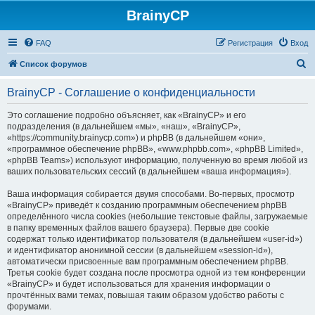
BrainyCP
FAQ
Регистрация
Вход
П
Список форумов
о
BrainyCP - Соглашение о конфиденциальности
и
с
Это соглашение подробно объясняет, как «BrainyCP» и его
подразделения (в дальнейшем «мы», «наш», «BrainyCP»,
к
«https://community.brainycp.com») и phpBB (в дальнейшем «они»,
«программное обеспечение phpBB», «www.phpbb.com», «phpBB Limited»,
«phpBB Teams») используют информацию, полученную во время любой из
ваших пользовательских сессий (в дальнейшем «ваша информация»).
Ваша информация собирается двумя способами. Во-первых, просмотр
«BrainyCP» приведёт к созданию программным обеспечением phpBB
определённого числа cookies (небольшие текстовые файлы, загружаемые
в папку временных файлов вашего браузера). Первые две cookie
содержат только идентификатор пользователя (в дальнейшем «user-id»)
и идентификатор анонимной сессии (в дальнейшем «session-id»),
автоматически присвоенные вам программным обеспечением phpBB.
Третья cookie будет создана после просмотра одной из тем конференции
«BrainyCP» и будет использоваться для хранения информации о
прочтённых вами темах, повышая таким образом удобство работы с
форумами.