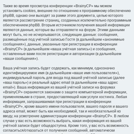
Также во время просмотра конференции «BrainyCP» мы можем
установить cookies, внешние по отношению к программному обеспечению
phpBB, однако они выходят за рамки этого документа, целью которого
является рассмотрение страниц, созданных исключительно программным
обеспечением phpBB. Вторым источником получения вашей информации
являются данные, которые вы отправляете на форум. Этими данными
могут быть, но не исчерпываются, следующие данные: сообщения,
размещённые под учётной записью Гостя (в дальнейшем «анонимные
сообщения»), данные, указанные при регистрации в конференции
«BrainyCP» (в дальнейшем «ваша учётная запись») и сообщения,
оставленные вами после регистрации и авторизации (в дальнейшем
«ваши сообщения»).
Ваша учётная запись будет содержать, как минимум, однозначно
идентифицируемое имя (в дальнейшем «ваше имя пользователя»),
индивидуальный пароль для входа под вашей учётной записью (далее
«ваш пароль») и реальный адрес email (в дальнейшем «ваш адрес
email»). Ваша информация из вашей учётной записи на форумах
«BrainyCP» охраняется законами о защите компьютерной информации,
применяемыми в стране, предоставляющей нам услуги хостинга. Любая
информация, запрашиваемая при регистрации в конференции
«BrainyCP», кроме вашего имени пользователя, вашего пароля и вашего
адреса email, может быть как необходимой, так и необязательной ко
вводу, на усмотрение администрации конференции «BrainyCP». В любом
случае у вас есть возможность выбрать, какая информация из вашей
учётной записи будет общедоступна. Кроме того, у вас есть возможность
согласиться/отказаться от получения сообщений, автоматически