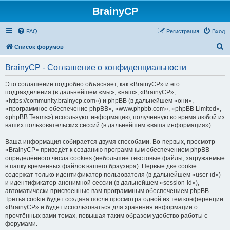
BrainyCP
FAQ
Регистрация
Вход
П
Список форумов
о
BrainyCP - Соглашение о конфиденциальности
и
с
Это соглашение подробно объясняет, как «BrainyCP» и его
подразделения (в дальнейшем «мы», «наш», «BrainyCP»,
к
«https://community.brainycp.com») и phpBB (в дальнейшем «они»,
«программное обеспечение phpBB», «www.phpbb.com», «phpBB Limited»,
«phpBB Teams») используют информацию, полученную во время любой из
ваших пользовательских сессий (в дальнейшем «ваша информация»).
Ваша информация собирается двумя способами. Во-первых, просмотр
«BrainyCP» приведёт к созданию программным обеспечением phpBB
определённого числа cookies (небольшие текстовые файлы, загружаемые
в папку временных файлов вашего браузера). Первые две cookie
содержат только идентификатор пользователя (в дальнейшем «user-id»)
и идентификатор анонимной сессии (в дальнейшем «session-id»),
автоматически присвоенные вам программным обеспечением phpBB.
Третья cookie будет создана после просмотра одной из тем конференции
«BrainyCP» и будет использоваться для хранения информации о
прочтённых вами темах, повышая таким образом удобство работы с
форумами.