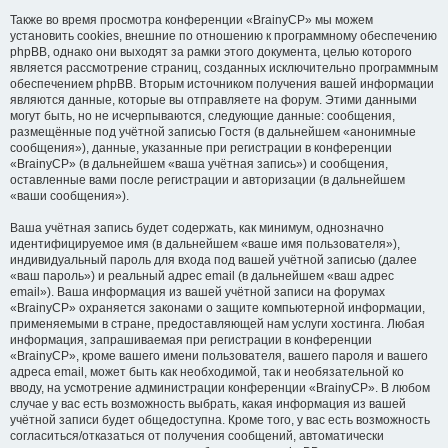
Также во время просмотра конференции «BrainyCP» мы можем
установить cookies, внешние по отношению к программному обеспечению
phpBB, однако они выходят за рамки этого документа, целью которого
является рассмотрение страниц, созданных исключительно программным
обеспечением phpBB. Вторым источником получения вашей информации
являются данные, которые вы отправляете на форум. Этими данными
могут быть, но не исчерпываются, следующие данные: сообщения,
размещённые под учётной записью Гостя (в дальнейшем «анонимные
сообщения»), данные, указанные при регистрации в конференции
«BrainyCP» (в дальнейшем «ваша учётная запись») и сообщения,
оставленные вами после регистрации и авторизации (в дальнейшем
«ваши сообщения»).
Ваша учётная запись будет содержать, как минимум, однозначно
идентифицируемое имя (в дальнейшем «ваше имя пользователя»),
индивидуальный пароль для входа под вашей учётной записью (далее
«ваш пароль») и реальный адрес email (в дальнейшем «ваш адрес
email»). Ваша информация из вашей учётной записи на форумах
«BrainyCP» охраняется законами о защите компьютерной информации,
применяемыми в стране, предоставляющей нам услуги хостинга. Любая
информация, запрашиваемая при регистрации в конференции
«BrainyCP», кроме вашего имени пользователя, вашего пароля и вашего
адреса email, может быть как необходимой, так и необязательной ко
вводу, на усмотрение администрации конференции «BrainyCP». В любом
случае у вас есть возможность выбрать, какая информация из вашей
учётной записи будет общедоступна. Кроме того, у вас есть возможность
согласиться/отказаться от получения сообщений, автоматически