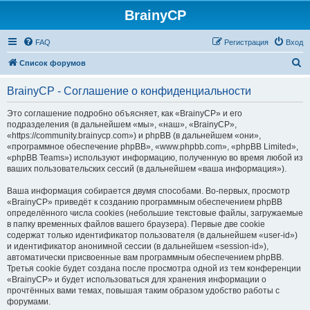
BrainyCP
FAQ
Регистрация
Вход
П
Список форумов
о
BrainyCP - Соглашение о конфиденциальности
и
с
Это соглашение подробно объясняет, как «BrainyCP» и его
подразделения (в дальнейшем «мы», «наш», «BrainyCP»,
к
«https://community.brainycp.com») и phpBB (в дальнейшем «они»,
«программное обеспечение phpBB», «www.phpbb.com», «phpBB Limited»,
«phpBB Teams») используют информацию, полученную во время любой из
ваших пользовательских сессий (в дальнейшем «ваша информация»).
Ваша информация собирается двумя способами. Во-первых, просмотр
«BrainyCP» приведёт к созданию программным обеспечением phpBB
определённого числа cookies (небольшие текстовые файлы, загружаемые
в папку временных файлов вашего браузера). Первые две cookie
содержат только идентификатор пользователя (в дальнейшем «user-id»)
и идентификатор анонимной сессии (в дальнейшем «session-id»),
автоматически присвоенные вам программным обеспечением phpBB.
Третья cookie будет создана после просмотра одной из тем конференции
«BrainyCP» и будет использоваться для хранения информации о
прочтённых вами темах, повышая таким образом удобство работы с
форумами.