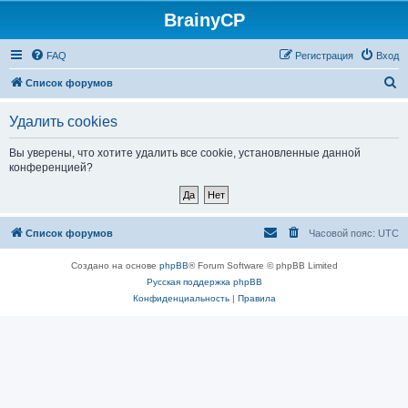
BrainyCP
FAQ
Регистрация
Вход
П
Список форумов
о
Удалить cookies
и
с
Вы уверены, что хотите удалить все cookie, установленные данной
конференцией?
к
Список форумов
Часовой пояс:
UTC
Создано на основе
phpBB
® Forum Software © phpBB Limited
Русская поддержка phpBB
Конфиденциальность
|
Правила