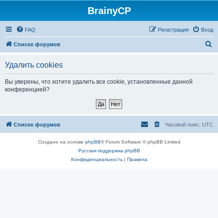
BrainyCP
FAQ
Регистрация
Вход
П
Список форумов
о
Удалить cookies
и
с
Вы уверены, что хотите удалить все cookie, установленные данной
конференцией?
к
Список форумов
Часовой пояс:
UTC
Создано на основе
phpBB
® Forum Software © phpBB Limited
Русская поддержка phpBB
Конфиденциальность
|
Правила