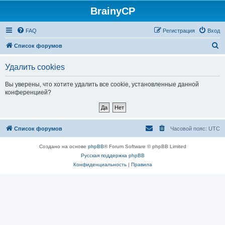
BrainyCP
FAQ
Регистрация
Вход
П
Список форумов
о
Удалить cookies
и
с
Вы уверены, что хотите удалить все cookie, установленные данной
конференцией?
к
Список форумов
Часовой пояс:
UTC
Создано на основе
phpBB
® Forum Software © phpBB Limited
Русская поддержка phpBB
Конфиденциальность
|
Правила