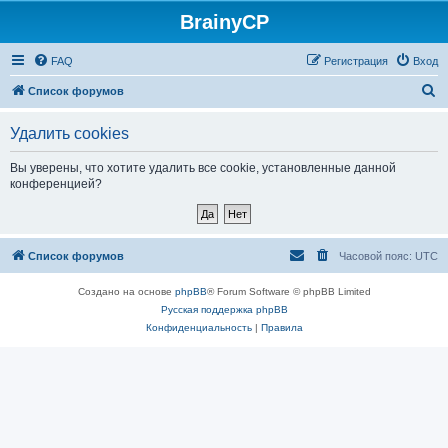
BrainyCP
FAQ
Регистрация
Вход
П
Список форумов
о
Удалить cookies
и
с
Вы уверены, что хотите удалить все cookie, установленные данной
конференцией?
к
Список форумов
Часовой пояс:
UTC
Создано на основе
phpBB
® Forum Software © phpBB Limited
Русская поддержка phpBB
Конфиденциальность
|
Правила