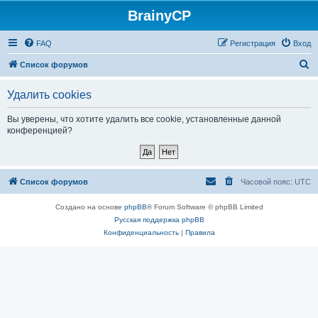
BrainyCP
FAQ
Регистрация
Вход
П
Список форумов
о
Удалить cookies
и
с
Вы уверены, что хотите удалить все cookie, установленные данной
конференцией?
к
Список форумов
Часовой пояс:
UTC
Создано на основе
phpBB
® Forum Software © phpBB Limited
Русская поддержка phpBB
Конфиденциальность
|
Правила