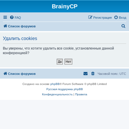
BrainyCP
FAQ
Регистрация
Вход
П
Список форумов
о
Удалить cookies
и
с
Вы уверены, что хотите удалить все cookie, установленные данной
конференцией?
к
Список форумов
Часовой пояс:
UTC
Создано на основе
phpBB
® Forum Software © phpBB Limited
Русская поддержка phpBB
Конфиденциальность
|
Правила