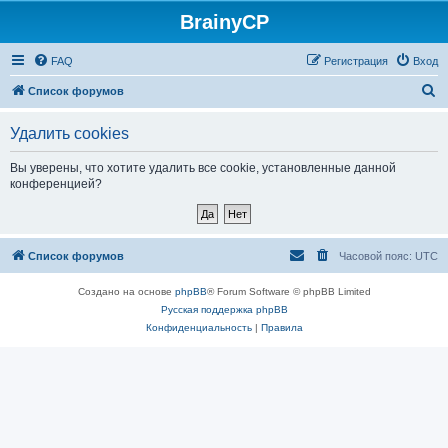
BrainyCP
FAQ
Регистрация
Вход
П
Список форумов
о
Удалить cookies
и
с
Вы уверены, что хотите удалить все cookie, установленные данной
конференцией?
к
Список форумов
Часовой пояс:
UTC
Создано на основе
phpBB
® Forum Software © phpBB Limited
Русская поддержка phpBB
Конфиденциальность
|
Правила