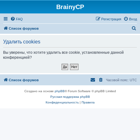
BrainyCP
FAQ
Регистрация
Вход
П
Список форумов
о
Удалить cookies
и
с
Вы уверены, что хотите удалить все cookie, установленные данной
конференцией?
к
Список форумов
Часовой пояс:
UTC
Создано на основе
phpBB
® Forum Software © phpBB Limited
Русская поддержка phpBB
Конфиденциальность
|
Правила