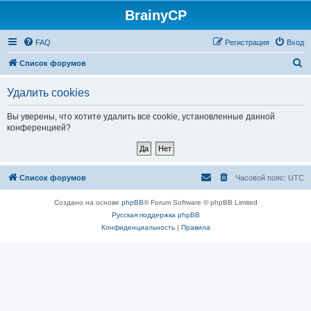
BrainyCP
FAQ
Регистрация
Вход
П
Список форумов
о
Удалить cookies
и
с
Вы уверены, что хотите удалить все cookie, установленные данной
конференцией?
к
Список форумов
Часовой пояс:
UTC
Создано на основе
phpBB
® Forum Software © phpBB Limited
Русская поддержка phpBB
Конфиденциальность
|
Правила