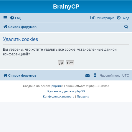
BrainyCP
FAQ
Регистрация
Вход
П
Список форумов
о
Удалить cookies
и
с
Вы уверены, что хотите удалить все cookie, установленные данной
конференцией?
к
Список форумов
Часовой пояс:
UTC
Создано на основе
phpBB
® Forum Software © phpBB Limited
Русская поддержка phpBB
Конфиденциальность
|
Правила