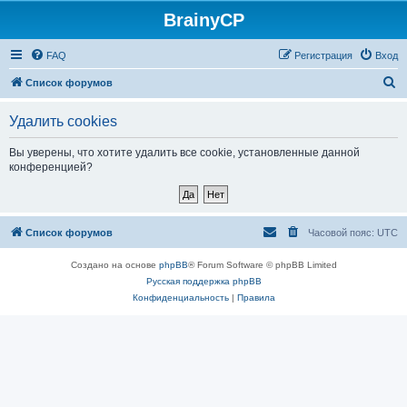
BrainyCP
FAQ
Регистрация
Вход
П
Список форумов
о
Удалить cookies
и
с
Вы уверены, что хотите удалить все cookie, установленные данной
конференцией?
к
Список форумов
Часовой пояс:
UTC
Создано на основе
phpBB
® Forum Software © phpBB Limited
Русская поддержка phpBB
Конфиденциальность
|
Правила