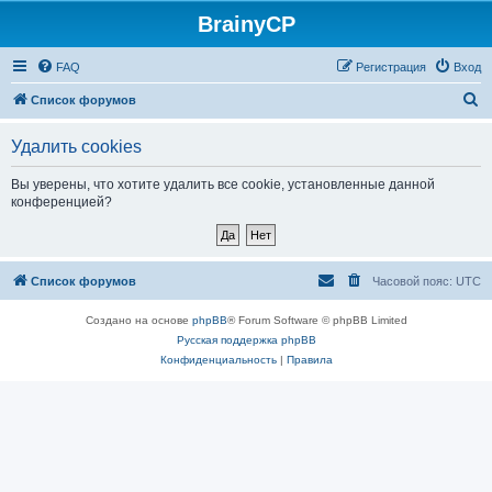
BrainyCP
FAQ
Регистрация
Вход
П
Список форумов
о
Удалить cookies
и
с
Вы уверены, что хотите удалить все cookie, установленные данной
конференцией?
к
Список форумов
Часовой пояс:
UTC
Создано на основе
phpBB
® Forum Software © phpBB Limited
Русская поддержка phpBB
Конфиденциальность
|
Правила