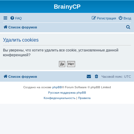
BrainyCP
FAQ
Регистрация
Вход
П
Список форумов
о
Удалить cookies
и
с
Вы уверены, что хотите удалить все cookie, установленные данной
конференцией?
к
Список форумов
Часовой пояс:
UTC
Создано на основе
phpBB
® Forum Software © phpBB Limited
Русская поддержка phpBB
Конфиденциальность
|
Правила