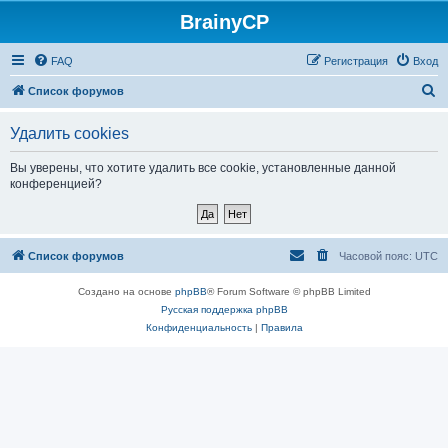
BrainyCP
FAQ
Регистрация
Вход
П
Список форумов
о
Удалить cookies
и
с
Вы уверены, что хотите удалить все cookie, установленные данной
конференцией?
к
Список форумов
Часовой пояс:
UTC
Создано на основе
phpBB
® Forum Software © phpBB Limited
Русская поддержка phpBB
Конфиденциальность
|
Правила