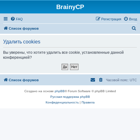
BrainyCP
FAQ
Регистрация
Вход
П
Список форумов
о
Удалить cookies
и
с
Вы уверены, что хотите удалить все cookie, установленные данной
конференцией?
к
Список форумов
Часовой пояс:
UTC
Создано на основе
phpBB
® Forum Software © phpBB Limited
Русская поддержка phpBB
Конфиденциальность
|
Правила