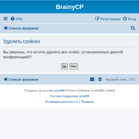
BrainyCP
FAQ
Регистрация
Вход
П
Список форумов
о
Удалить cookies
и
с
Вы уверены, что хотите удалить все cookie, установленные данной
конференцией?
к
Список форумов
Часовой пояс:
UTC
Создано на основе
phpBB
® Forum Software © phpBB Limited
Русская поддержка phpBB
Конфиденциальность
|
Правила