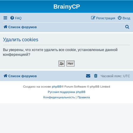
BrainyCP
FAQ
Регистрация
Вход
П
Список форумов
о
Удалить cookies
и
с
Вы уверены, что хотите удалить все cookie, установленные данной
конференцией?
к
Список форумов
Часовой пояс:
UTC
Создано на основе
phpBB
® Forum Software © phpBB Limited
Русская поддержка phpBB
Конфиденциальность
|
Правила