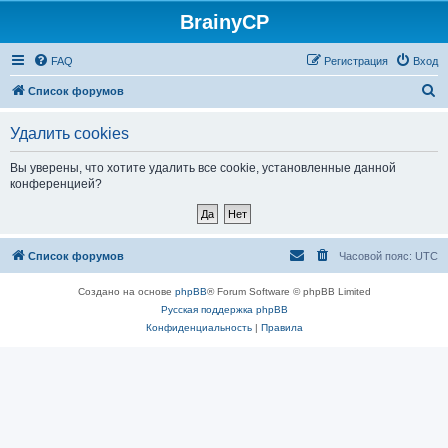
BrainyCP
FAQ
Регистрация
Вход
П
Список форумов
о
Удалить cookies
и
с
Вы уверены, что хотите удалить все cookie, установленные данной
конференцией?
к
Список форумов
Часовой пояс:
UTC
Создано на основе
phpBB
® Forum Software © phpBB Limited
Русская поддержка phpBB
Конфиденциальность
|
Правила