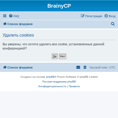
BrainyCP
FAQ
Регистрация
Вход
П
Список форумов
о
Удалить cookies
и
с
Вы уверены, что хотите удалить все cookie, установленные данной
конференцией?
к
Список форумов
Часовой пояс:
UTC
Создано на основе
phpBB
® Forum Software © phpBB Limited
Русская поддержка phpBB
Конфиденциальность
|
Правила