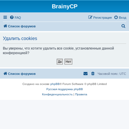
BrainyCP
FAQ
Регистрация
Вход
П
Список форумов
о
Удалить cookies
и
с
Вы уверены, что хотите удалить все cookie, установленные данной
конференцией?
к
Список форумов
Часовой пояс:
UTC
Создано на основе
phpBB
® Forum Software © phpBB Limited
Русская поддержка phpBB
Конфиденциальность
|
Правила