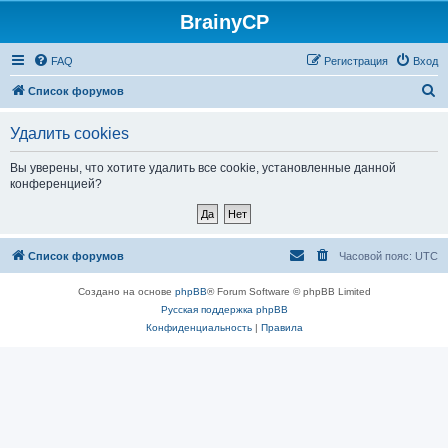
BrainyCP
FAQ
Регистрация
Вход
П
Список форумов
о
Удалить cookies
и
с
Вы уверены, что хотите удалить все cookie, установленные данной
конференцией?
к
Список форумов
Часовой пояс:
UTC
Создано на основе
phpBB
® Forum Software © phpBB Limited
Русская поддержка phpBB
Конфиденциальность
|
Правила