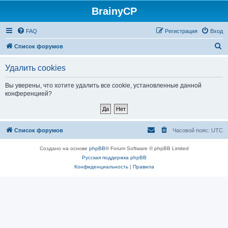
BrainyCP
FAQ
Регистрация
Вход
П
Список форумов
о
Удалить cookies
и
с
Вы уверены, что хотите удалить все cookie, установленные данной
конференцией?
к
Список форумов
Часовой пояс:
UTC
Создано на основе
phpBB
® Forum Software © phpBB Limited
Русская поддержка phpBB
Конфиденциальность
|
Правила