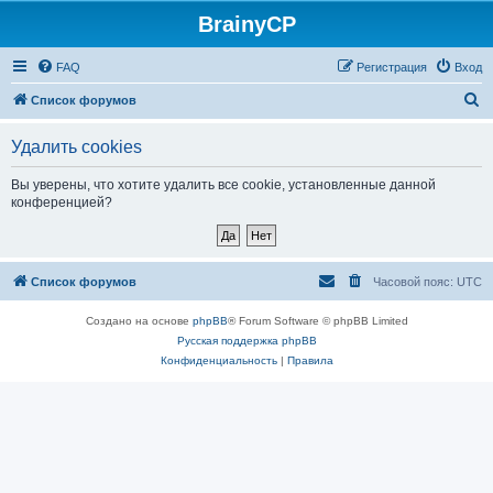
BrainyCP
FAQ
Регистрация
Вход
П
Список форумов
о
Удалить cookies
и
с
Вы уверены, что хотите удалить все cookie, установленные данной
конференцией?
к
Список форумов
Часовой пояс:
UTC
Создано на основе
phpBB
® Forum Software © phpBB Limited
Русская поддержка phpBB
Конфиденциальность
|
Правила