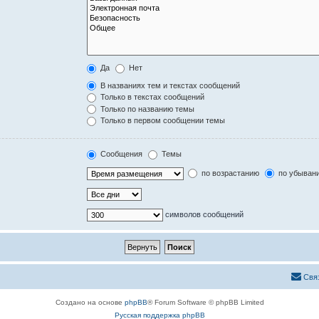
Да
Нет
В названиях тем и текстах сообщений
Только в текстах сообщений
Только по названию темы
Только в первом сообщении темы
Сообщения
Темы
по возрастанию
по убыван
символов сообщений
Свя
Создано на основе
phpBB
® Forum Software © phpBB Limited
Русская поддержка phpBB