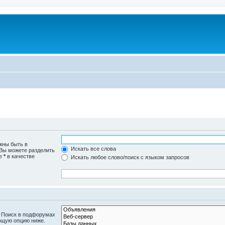
жны быть в
Искать все слова
 Вы можете разделить
те
*
в качестве
Искать любое слово/поиск с языком запросов
. Поиск в подфорумах
ющую опцию ниже.