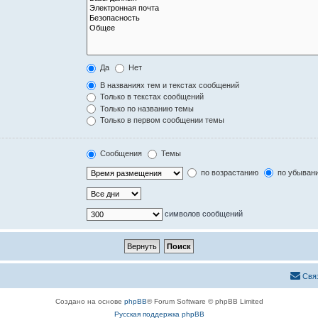
Да
Нет
В названиях тем и текстах сообщений
Только в текстах сообщений
Только по названию темы
Только в первом сообщении темы
Сообщения
Темы
по возрастанию
по убыван
символов сообщений
Свя
Создано на основе
phpBB
® Forum Software © phpBB Limited
Русская поддержка phpBB