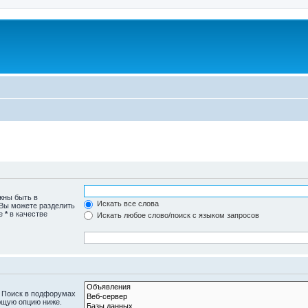
жны быть в
Искать все слова
 Вы можете разделить
те
*
в качестве
Искать любое слово/поиск с языком запросов
. Поиск в подфорумах
ющую опцию ниже.