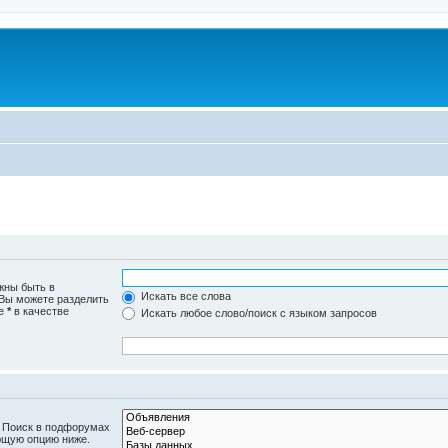
жны быть в
Искать все слова
 Вы можете разделить
те
*
в качестве
Искать любое слово/поиск с языком запросов
. Поиск в подфорумах
ющую опцию ниже.