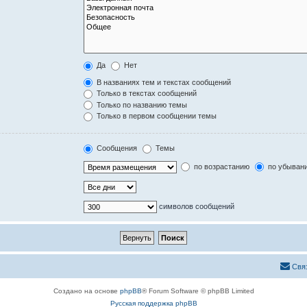
Да
Нет
В названиях тем и текстах сообщений
Только в текстах сообщений
Только по названию темы
Только в первом сообщении темы
Сообщения
Темы
по возрастанию
по убыван
символов сообщений
Свя
Создано на основе
phpBB
® Forum Software © phpBB Limited
Русская поддержка phpBB